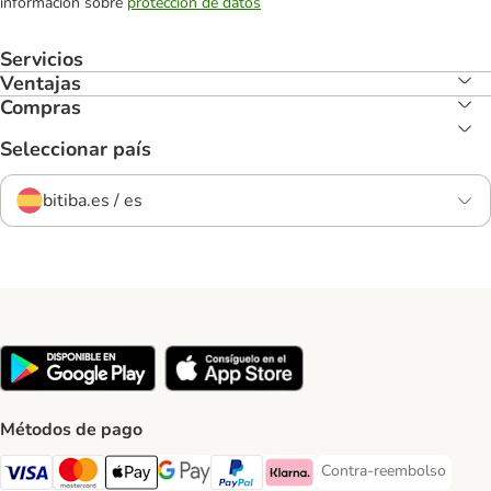
información sobre
protección de datos
Servicios
Ventajas
Compras
Seleccionar país
bitiba.es / es
Métodos de pago
Contra-reembolso
Contra-reembolso Paym
Visa Payment Method
Mastercard Payment Method
Apple Pay Payment Method
Google Pay Payment Method
PayPal Payment Method
Klarna Payment Method