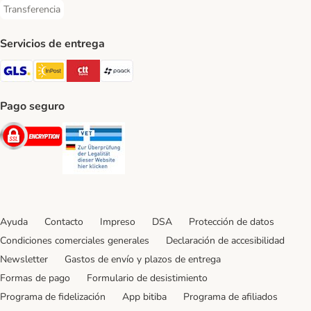
Transferencia
Transferencia Payment Method
Servicios de entrega
GLS Shipping Method
InPost Shipping Method
CTTExpress Shipping Method
paack Shipping Method
Pago seguro
Security
Security
Ayuda
Contacto
Impreso
DSA
Protección de datos
Condiciones comerciales generales
Declaración de accesibilidad
Newsletter
Gastos de envío y plazos de entrega
Formas de pago
Formulario de desistimiento
Programa de fidelización
App bitiba
Programa de afiliados