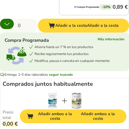
0,89 €
-10%
Añadir a la cesta
Añadir a la cesta
Más información
Compra Programada
Ahorra hasta un 7 % en tus productos
Recibe regularmente tus productos
Modifica, pausa o cancela en cualquier momento
Entrega: 2-5 días laborables
seguir leyendo
Comprados juntos habitualmente
Precio
Añadir ambos a la
Añadir ambos a la
total
cesta
cesta
0,00 €