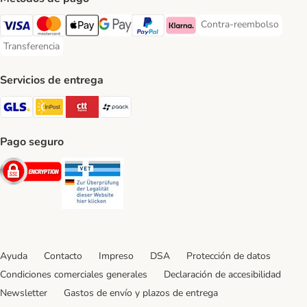
Contra-reembolso
Contra-reembolso Paym
Visa Payment Method
Mastercard Payment Method
Apple Pay Payment Method
Google Pay Payment Method
PayPal Payment Method
Klarna Payment Method
Transferencia
Transferencia Payment Method
Servicios de entrega
GLS Shipping Method
InPost Shipping Method
CTTExpress Shipping Method
paack Shipping Method
Pago seguro
Security
Security
Ayuda
Contacto
Impreso
DSA
Protección de datos
Condiciones comerciales generales
Declaración de accesibilidad
Newsletter
Gastos de envío y plazos de entrega