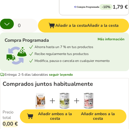
1,79 €
-10%
Añadir a la cesta
Añadir a la cesta
Más información
Compra Programada
Ahorra hasta un 7 % en tus productos
Recibe regularmente tus productos
Modifica, pausa o cancela en cualquier momento
Entrega: 2-5 días laborables
seguir leyendo
Comprados juntos habitualmente
Precio
Añadir ambos a la
Añadir ambos a la
total
cesta
cesta
0,00 €