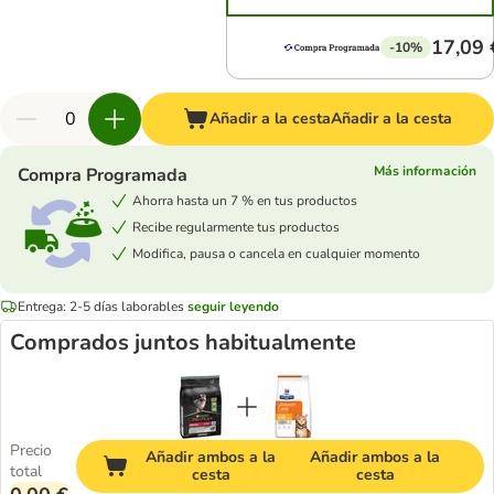
17,09 
-10%
Añadir a la cesta
Añadir a la cesta
Más información
Compra Programada
Ahorra hasta un 7 % en tus productos
Recibe regularmente tus productos
Modifica, pausa o cancela en cualquier momento
Entrega: 2-5 días laborables
seguir leyendo
Comprados juntos habitualmente
Precio
Añadir ambos a la
Añadir ambos a la
total
cesta
cesta