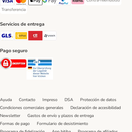
Contra-reembolso
Contra-reembolso Paym
Visa Payment Method
Mastercard Payment Method
Apple Pay Payment Method
Google Pay Payment Method
PayPal Payment Method
Klarna Payment Method
Transferencia
Transferencia Payment Method
Servicios de entrega
GLS Shipping Method
InPost Shipping Method
CTTExpress Shipping Method
paack Shipping Method
Pago seguro
Security
Security
Ayuda
Contacto
Impreso
DSA
Protección de datos
Condiciones comerciales generales
Declaración de accesibilidad
Newsletter
Gastos de envío y plazos de entrega
Formas de pago
Formulario de desistimiento
Programa de fidelización
App bitiba
Programa de afiliados