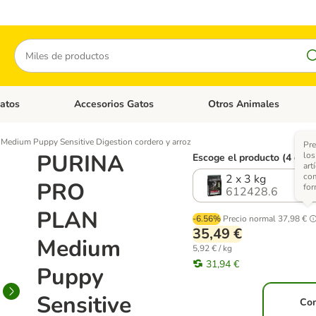
Buscar
atos
Accesorios Gatos
Otros Animales
goria abierto: Accesorios Perros
Menú de categoria abierto: Comida Gatos
Menú de categoria abierto:
dium Puppy Sensitive Digestion cordero y arroz
Pre
PURINA
lo
Escoge el producto (4 opci
art
co
2 x 3 kg
PRO
for
612428.6
PLAN
-6.56%
Precio normal
37,98 €
35,49 €
Medium
5,92 € / kg
31,94 €
Puppy
Sensitive
Co