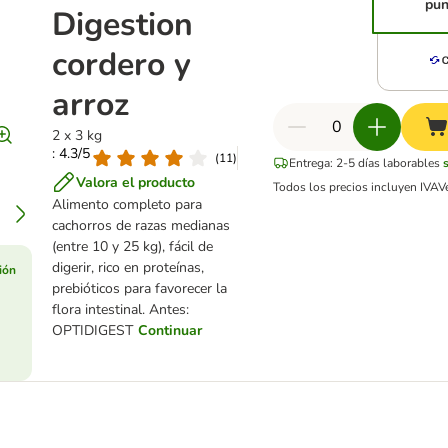
pun
Digestion
cordero y
arroz
2 x 3 kg
: 4.3/5
(
11
)
Entrega: 2-5 días laborables
Valora el producto
Todos los precios incluyen IVA
V
Alimento completo para
cachorros de razas medianas
(entre 10 y 25 kg), fácil de
digerir, rico en proteínas,
ión
prebióticos para favorecer la
flora intestinal. Antes:
OPTIDIGEST
Continuar