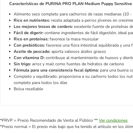
Características de
PURINA PRO PLAN Medium Puppy Sensitive Di
Alimento seco completo para cachorros de razas medianas (10 - 
Rico en nutrientes:
receta adaptada a perros jóvenes en crecimie
Los mejores trozos de cordero:
excelente fuente de proteínas de
Fácil de digerir:
contiene ingredientes de fácil digestión, ideal p
Rico en proteínas:
favorece la masa muscular
Con prebióticos:
favorece una flora intestinal equilibrada y una 
Aceite de pescado:
aporta valiosos ácidos grasos
Con vitamina D:
contribuye al mantenimiento de huesos y dien
Sin trigo:
arroz y maíz como fuentes de hidratos de carbono
Fórmula para una consistencia fecal óptima:
para una buena ca
Completo y equilibrado: proporciona a su cachorro todos los nut
completo para todos los días
Bolsa resellable
*PRVP = Precio Recomendado de Venta al Público **
Ver condiciones
*Precio normal = El precio más bajo que ha tenido el artículo en los úti