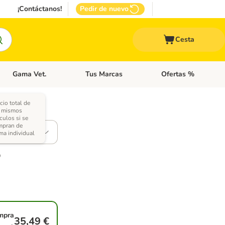
¡Contáctanos!
Pedir de nuevo
Cesta
Gama Vet.
Tus Marcas
Ofertas %
 Accesorios Gatos
Menú de categoria abierto: Otros Animales
Menú de categoria abierto: Gama Vet.
Menú de categoria abie
cio total de
s mismos
ones)
ículos si se
mpran de
ma individual
mpra
35,49 €