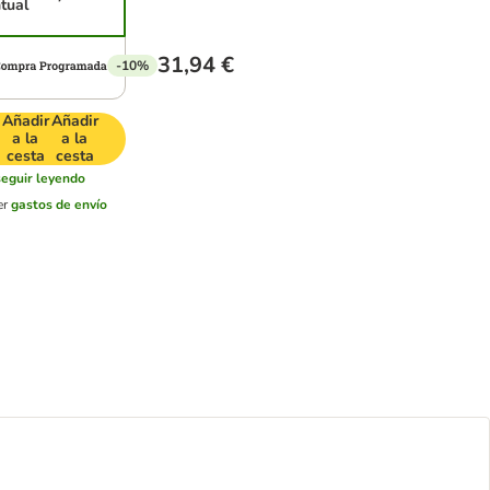
tual
31,94 €
-10%
Añadir
Añadir
a la
a la
cesta
cesta
seguir leyendo
er
gastos de envío