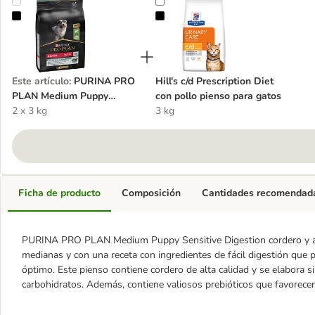
PURINA PRO PLAN Medium Puppy Sensitive Digestion cordero y a
Hill's c/d Prescription Diet con po
Este artículo
:
PURINA PRO
Hill's c/d Prescription Diet
PLAN Medium Puppy
con pollo pienso para gatos
Sensitive Digestion cordero
2 x 3 kg
3 kg
y arroz
Ficha de producto
Composición
Cantidades recomendad
PURINA PRO PLAN Medium Puppy Sensitive Digestion cordero y arr
medianas y con una receta con ingredientes de fácil digestión que 
óptimo. Este pienso contiene cordero de alta calidad y se elabora sin
carbohidratos. Además, contiene valiosos prebióticos que favorecen 