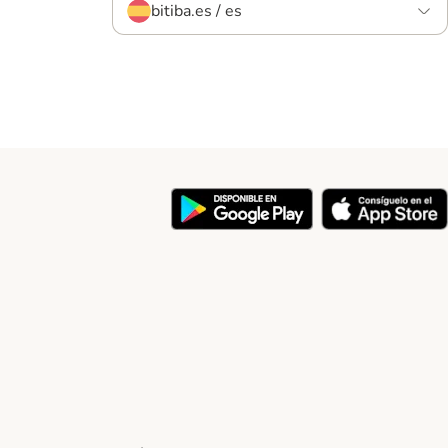
bitiba.es / es
y