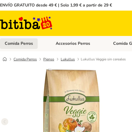
ENVÍO GRATUITO desde 49 € | Solo 1,99 € a partir de 29 €
Comida Perros
Accesorios Perros
Comida G
Menú de categoria abierto: Comida Perros
Menú de cate
Comida Perros
Pienso
Lukullus
Lukullus Veggie sin cereales