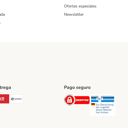
Ofertas especiales
ada
Newsletter
s
ntrega
Pago seguro
ping Method
Post Shipping Method
CTTExpress Shipping Method
paack Shipping Method
Security
Securit