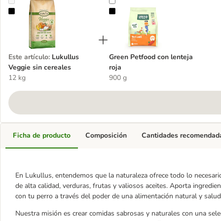
Lukullus Veggie sin cereales
Green Petfood con lenteja roja
Este artículo
:
Lukullus
Green Petfood con lenteja
Veggie sin cereales
roja
12 kg
900 g
Ficha de producto
Composición
Cantidades recomendad
En Lukullus, entendemos que la naturaleza ofrece todo lo necesario 
de alta calidad, verduras, frutas y valiosos aceites. Aporta ingredien
con tu perro a través del poder de una alimentación natural y salud
Nuestra misión es crear comidas sabrosas y naturales con una selec