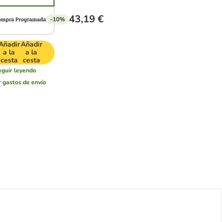
43,19 €
-10%
Añadir
Añadir
a la
a la
cesta
cesta
eguir leyendo
r
gastos de envío