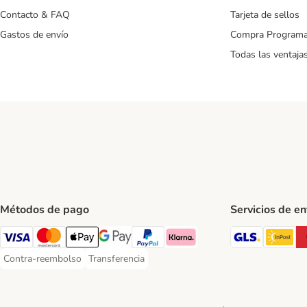
Contacto & FAQ
Tarjeta de sellos
Gastos de envío
Compra Program
Todas las ventaja
Métodos de pago
Servicios de e
GLS Ship
In
Visa Payment Method
Mastercard Payment Method
Apple Pay Payment Method
Google Pay Payment Method
PayPal Payment Method
Klarna Payment Method
Contra-reembolso
Transferencia
Contra-reembolso Payment Method
Transferencia Payment Method