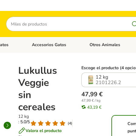
Buscar
atos
Accesorios Gatos
Otros Animales
goria abierto: Accesorios Perros
Menú de categoria abierto: Comida Gatos
Menú de categoria abierto:
Lukullus
Escoge el producto (4 opcio
12 kg
Veggie
2101226.2
sin
47,99 €
47,99 € / kg
cereales
43,19 €
12 kg
: 5.0/5
(
4
)
Com
Valora el producto
punt