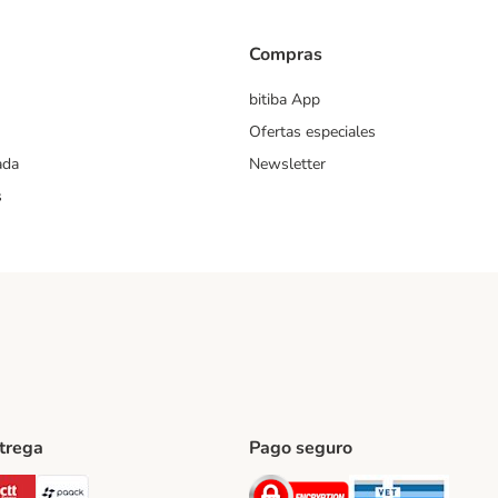
Compras
bitiba App
Ofertas especiales
ada
Newsletter
s
ntrega
Pago seguro
ping Method
Post Shipping Method
CTTExpress Shipping Method
paack Shipping Method
Security
Securit