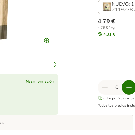
NUEVO: 1
2119278.
4,79 €
4,79 € / kg
4,31 €
Más información
Entrega: 2-5 días l
Todos los precios incl
as