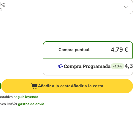
 kg
4
4,79 €
Compra puntual
4,3
-10%
Añadir a la cesta
Añadir a la cesta
aborables
seguir leyendo
uyen IVA
Ver
gastos de envío