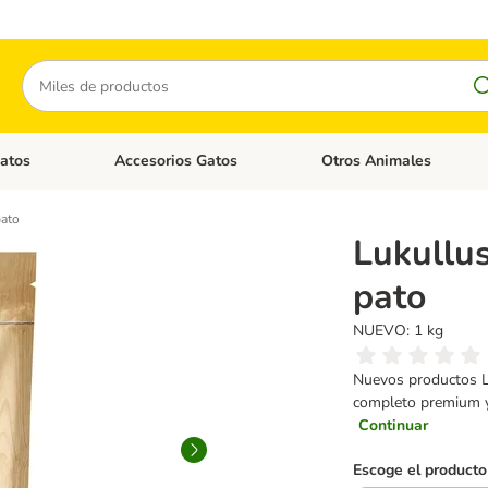
Buscar
atos
Accesorios Gatos
Otros Animales
goria abierto: Accesorios Perros
Menú de categoria abierto: Comida Gatos
Menú de categoria abierto:
pato
Lukullus
pato
NUEVO: 1 kg
Nuevos productos Lu
completo premium y 
Continuar
Escoge el producto