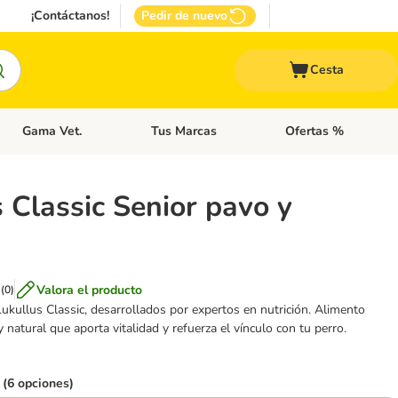
¡Contáctanos!
Pedir de nuevo
Cesta
Gama Vet.
Tus Marcas
Ofertas %
 Accesorios Gatos
Menú de categoria abierto: Otros Animales
Menú de categoria abierto: Gama Vet.
Menú de categoria abie
 Classic Senior pavo y
Valora el producto
(
0
)
kullus Classic, desarrollados por expertos en nutrición. Alimento
natural que aporta vitalidad y refuerza el vínculo con tu perro.
 (6 opciones)