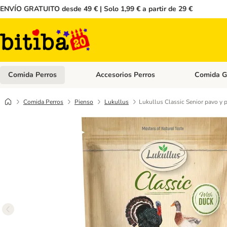
ENVÍO GRATUITO desde 49 € | Solo 1,99 € a partir de 29 €
Comida Perros
Accesorios Perros
Comida G
Menú de categoria abierto: Comida Perros
Menú de cate
Comida Perros
Pienso
Lukullus
Lukullus Classic Senior pavo y 