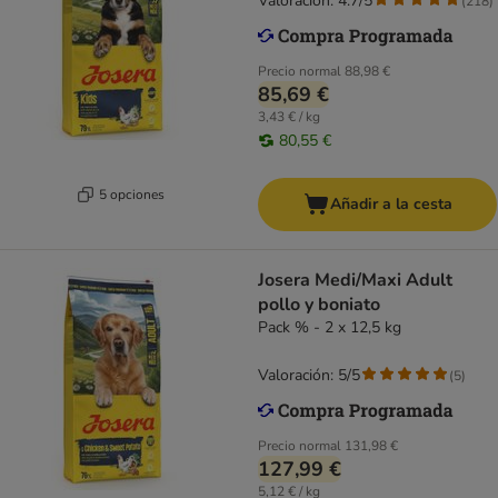
Valoración: 4.7/5
(
218
)
Precio normal
88,98 €
85,69 €
3,43 € / kg
80,55 €
5 opciones
Añadir a la cesta
Josera Medi/Maxi Adult
pollo y boniato
Pack % - 2 x 12,5 kg
Valoración: 5/5
(
5
)
Precio normal
131,98 €
127,99 €
5,12 € / kg