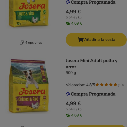
4,99 €
5,54 € / kg
4,69 €
Añadir a la cesta
4 opciones
Josera Mini Adult pollo y
arroz
900 g
Valoración: 4.8/5
(
19
)
4,99 €
5,54 € / kg
4,69 €