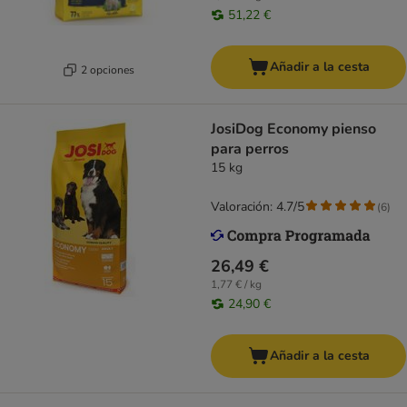
51,22 €
Añadir a la cesta
2 opciones
JosiDog Economy pienso
para perros
15 kg
Valoración: 4.7/5
(
6
)
26,49 €
1,77 € / kg
24,90 €
Añadir a la cesta