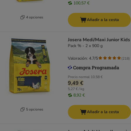
100,57 €
4 opciones
Añadir a la cesta
Josera Medi/Maxi Junior Kids
Pack % - 2 x 900 g
Valoración: 4.7/5
(
218
)
Precio normal
10,58 €
9,49 €
5,27 € / kg
8,92 €
5 opciones
Añadir a la cesta