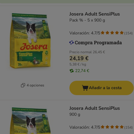
Josera Adult SensiPlus
Pack % - 5 x 900 g
Valoración: 4.7/5
(
154
)
Precio normal
26,45 €
24,19 €
5,38 € / kg
22,74 €
4 opciones
Añadir a la cesta
Josera Adult SensiPlus
900 g
Valoración: 4.7/5
(
154
)