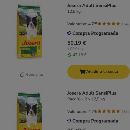
Josera Adult SensiPlus
12,5 kg
Valoración: 4.7/5
(
154
)
50,19 €
4,02 € / kg
47,18 €
Añadir a la cesta
4 opciones
Josera Adult SensiPlus
Pack % - 2 x 12,5 kg
Valoración: 4.7/5
(
154
)