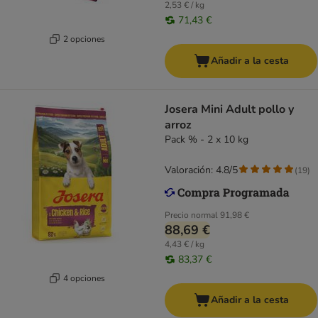
2,53 € / kg
71,43 €
2 opciones
Añadir a la cesta
Josera Mini Adult pollo y
arroz
Pack % - 2 x 10 kg
Valoración: 4.8/5
(
19
)
Precio normal
91,98 €
88,69 €
4,43 € / kg
83,37 €
4 opciones
Añadir a la cesta