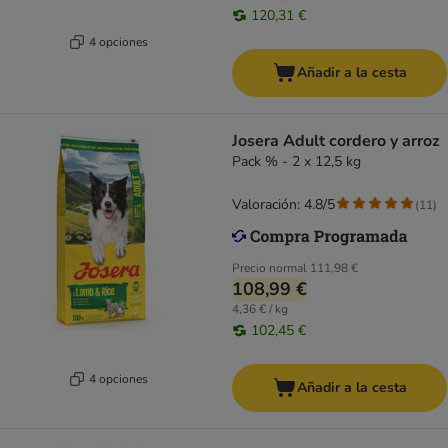
120,31 €
4 opciones
Añadir a la cesta
Josera Adult cordero y arroz
Pack % - 2 x 12,5 kg
Valoración: 4.8/5
(
11
)
Precio normal
111,98 €
108,99 €
4,36 € / kg
102,45 €
4 opciones
Añadir a la cesta