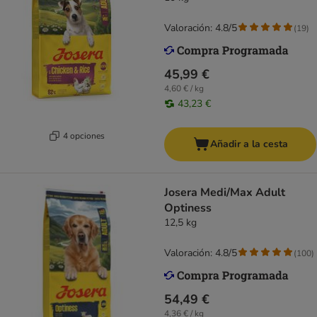
Valoración: 4.8/5
(
19
)
45,99 €
4,60 € / kg
43,23 €
4 opciones
Añadir a la cesta
Josera Medi/Max Adult
Optiness
12,5 kg
Valoración: 4.8/5
(
100
)
54,49 €
4,36 € / kg