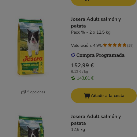
Josera Adult salmón y
patata
Pack % - 2 x 12,5 kg
Valoración: 4.9/5
(
15
)
152,99 €
6,12 € / kg
143,81 €
5 opciones
Añadir a la cesta
Josera Adult salmón y
patata
12,5 kg