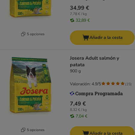
34,99 €
7,78 € / kg
32,89 €
5 opciones
Añadir a la cesta
Josera Adult salmón y
patata
900 g
Valoración: 4.9/5
(
15
)
7,49 €
8,32 € / kg
7,04 €
5 opciones
Añadir a la cesta