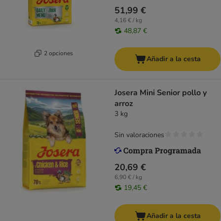
51,99 €
4,16 € / kg
48,87 €
2 opciones
Añadir a la cesta
Josera Mini Senior pollo y
arroz
3 kg
Sin valoraciones
20,69 €
6,90 € / kg
19,45 €
Añadir a la cesta