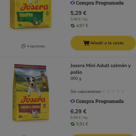
5,29 €
5,88 € / kg
4,97 €
Añadir a la cesta
4 opciones
Josera Mini Adult salmón y
pollo
900 g
Sin valoraciones
6,29 €
6,99 € / kg
5,91 €