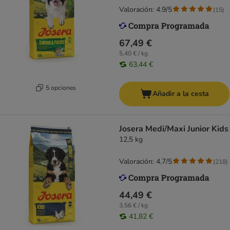
Valoración: 4.9/5
(
15
)
67,49 €
5,40 € / kg
63,44 €
5 opciones
Añadir a la cesta
Josera Medi/Maxi Junior Kids
12,5 kg
Valoración: 4.7/5
(
218
)
44,49 €
3,56 € / kg
41,82 €