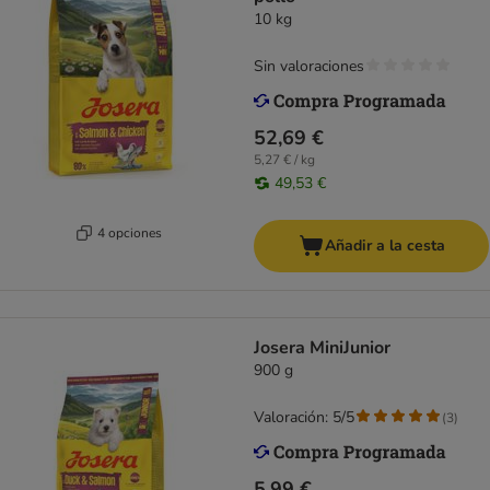
10 kg
Sin valoraciones
52,69 €
5,27 € / kg
49,53 €
4 opciones
Añadir a la cesta
Josera MiniJunior
900 g
Valoración: 5/5
(
3
)
5,99 €