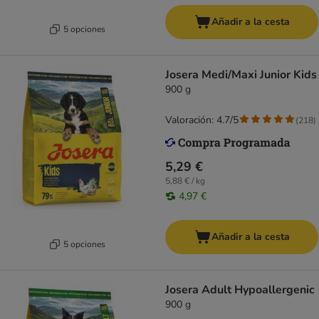
Añadir a la cesta
5 opciones
Josera Medi/Maxi Junior Kids
900 g
Valoración: 4.7/5
(
218
)
5,29 €
5,88 € / kg
4,97 €
Añadir a la cesta
5 opciones
Josera Adult Hypoallergenic
900 g