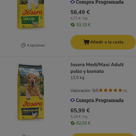
56,49 €
4,71 € / kg
53,10 €
Añadir a la cesta
4 opciones
Josera Medi/Maxi Adult
pollo y boniato
12,5 kg
Valoración: 5/5
(
5
)
65,99 €
5,28 € / kg
62,03 €