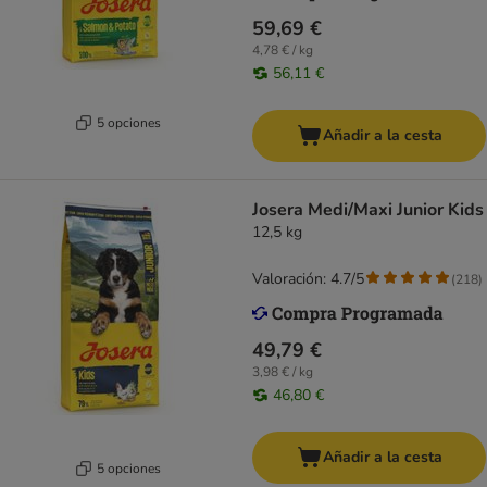
59,69 €
4,78 € / kg
56,11 €
5 opciones
Añadir a la cesta
Josera Medi/Maxi Junior Kids
12,5 kg
Valoración: 4.7/5
(
218
)
49,79 €
3,98 € / kg
46,80 €
Añadir a la cesta
5 opciones