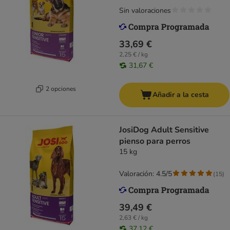
Sin valoraciones
33,69 €
2,25 € / kg
31,67 €
2 opciones
Añadir a la cesta
JosiDog Adult Sensitive
pienso para perros
15 kg
Valoración: 4.5/5
(
15
)
39,49 €
2,63 € / kg
37,12 €