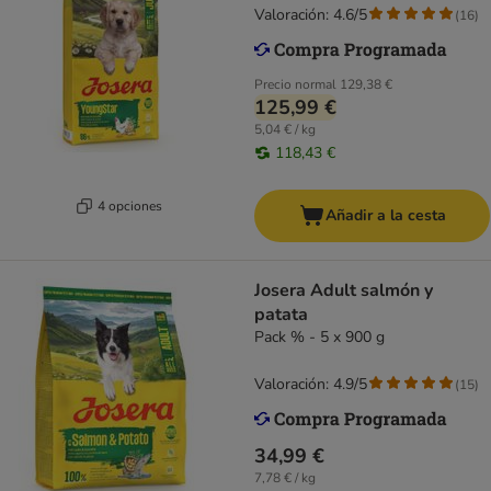
Valoración: 4.6/5
(
16
)
Precio normal
129,38 €
125,99 €
5,04 € / kg
118,43 €
4 opciones
Añadir a la cesta
Josera Adult salmón y
patata
Pack % - 5 x 900 g
Valoración: 4.9/5
(
15
)
34,99 €
7,78 € / kg