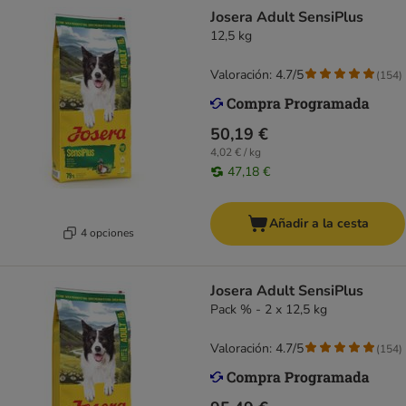
Josera Adult SensiPlus
12,5 kg
Valoración: 4.7/5
(
154
)
50,19 €
4,02 € / kg
47,18 €
Añadir a la cesta
4 opciones
Josera Adult SensiPlus
Pack % - 2 x 12,5 kg
Valoración: 4.7/5
(
154
)