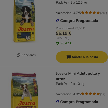
Pack % - 2 x 12,5 kg
Valoración: 4.7/5
(
218
)
Precio normal
99,58 €
96,19 €
3,85 € / kg
90,42 €
5 opciones
Añadir a la cesta
Josera Mini Adult pollo y
arroz
Pack % - 2 x 10 kg
Valoración: 4.8/5
(
19
)