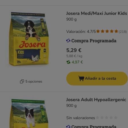
Josera Medi/Maxi Junior Kids
900 g
Valoración: 4.7/5
(
218
)
5,29 €
5,88 € / kg
4,97 €
Añadir a la cesta
5 opciones
Josera Adult Hypoallergenic
900 g
Sin valoraciones