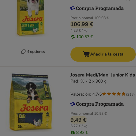
Precio normal
109,98 €
106,99 €
4,28 € / kg
100,57 €
4 opciones
Añadir a la cesta
Josera Medi/Maxi Junior Kids
Pack % - 2 x 900 g
Valoración: 4.7/5
(
218
)
Precio normal
10,58 €
9,49 €
5,27 € / kg
8,92 €