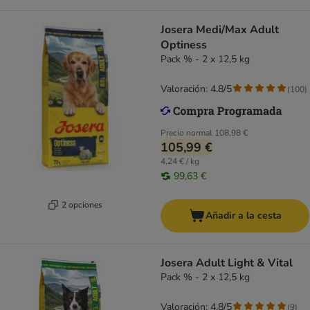
Josera Medi/Max Adult
Optiness
Pack % - 2 x 12,5 kg
Valoración: 4.8/5
(
100
)
Precio normal
108,98 €
105,99 €
4,24 € / kg
99,63 €
2 opciones
Añadir a la cesta
Josera Adult Light & Vital
Pack % - 2 x 12,5 kg
Valoración: 4.8/5
(
9
)