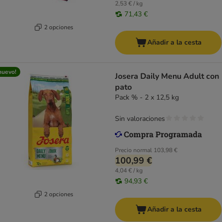
2,53 € / kg
71,43 €
2 opciones
Añadir a la cesta
nuevo!
Josera Daily Menu Adult con
pato
Pack % - 2 x 12,5 kg
Sin valoraciones
Precio normal
103,98 €
100,99 €
4,04 € / kg
94,93 €
2 opciones
Añadir a la cesta