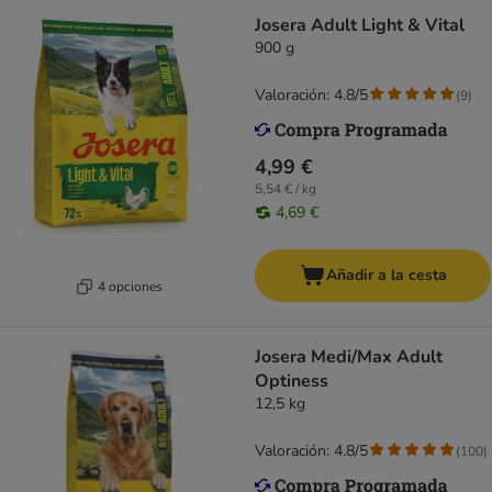
Josera Adult Light & Vital
900 g
Valoración: 4.8/5
(
9
)
4,99 €
5,54 € / kg
4,69 €
Añadir a la cesta
4 opciones
Josera Medi/Max Adult
Optiness
12,5 kg
Valoración: 4.8/5
(
100
)