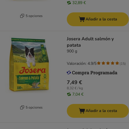
32,89 €
5 opciones
Añadir a la cesta
Josera Adult salmón y
patata
900 g
Valoración: 4.9/5
(
15
)
7,49 €
8,32 € / kg
7,04 €
5 opciones
Añadir a la cesta