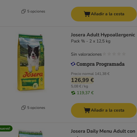
5 opciones
Añadir a la cesta
Josera Adult Hypoallergenic
Pack % - 2 x 12,5 kg
Sin valoraciones
Precio normal
141,38 €
126,99 €
5,08 € / kg
119,37 €
5 opciones
Añadir a la cesta
nuevo!
Josera Daily Menu Adult con