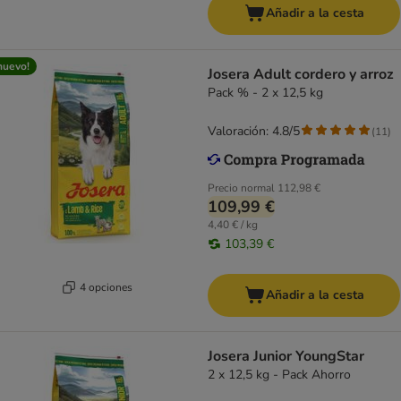
Añadir a la cesta
nuevo!
Josera Adult cordero y arroz
Pack % - 2 x 12,5 kg
Valoración: 4.8/5
(
11
)
Precio normal
112,98 €
109,99 €
4,40 € / kg
103,39 €
4 opciones
Añadir a la cesta
Josera Junior YoungStar
2 x 12,5 kg - Pack Ahorro