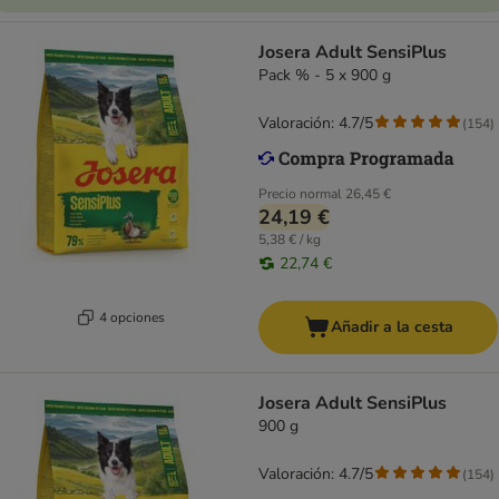
Josera Adult SensiPlus
Pack % - 5 x 900 g
Valoración: 4.7/5
(
154
)
Precio normal
26,45 €
24,19 €
5,38 € / kg
22,74 €
4 opciones
Añadir a la cesta
Josera Adult SensiPlus
900 g
Valoración: 4.7/5
(
154
)