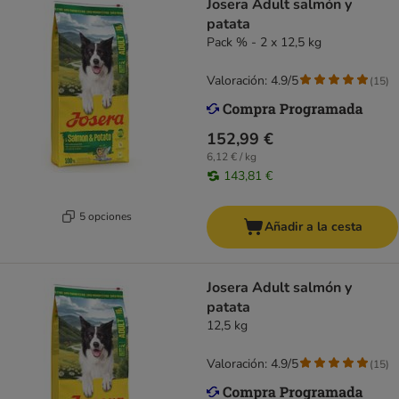
Josera Adult salmón y
patata
Pack % - 2 x 12,5 kg
Valoración: 4.9/5
(
15
)
152,99 €
6,12 € / kg
143,81 €
5 opciones
Añadir a la cesta
Josera Adult salmón y
patata
12,5 kg
Valoración: 4.9/5
(
15
)