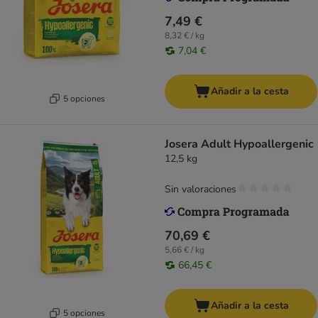
7,49 €
8,32 € / kg
7,04 €
Añadir a la cesta
5 opciones
Josera Adult Hypoallergenic
12,5 kg
Sin valoraciones
70,69 €
5,66 € / kg
66,45 €
Añadir a la cesta
5 opciones