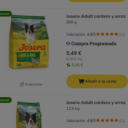
nuevo!
Josera Adult cordero y arroz
900 g
Valoración: 4.8/5
(
11
)
5,49 €
6,10 € / kg
5,16 €
Añadir a la cesta
4 opciones
nuevo!
Josera Adult cordero y arroz
12,5 kg
Valoración: 4.8/5
(
11
)