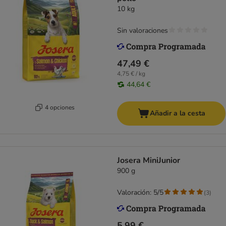
10 kg
Sin valoraciones
47,49 €
4,75 € / kg
44,64 €
4 opciones
Añadir a la cesta
Josera MiniJunior
900 g
Valoración: 5/5
(
3
)
5,99 €