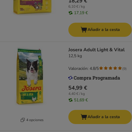
18,29 €
6,10 € / kg
17,19 €
Añadir a la cesta
Josera Adult Light & Vital
12,5 kg
Valoración: 4.8/5
(
9
)
54,99 €
4,40 € / kg
51,69 €
Añadir a la cesta
4 opciones