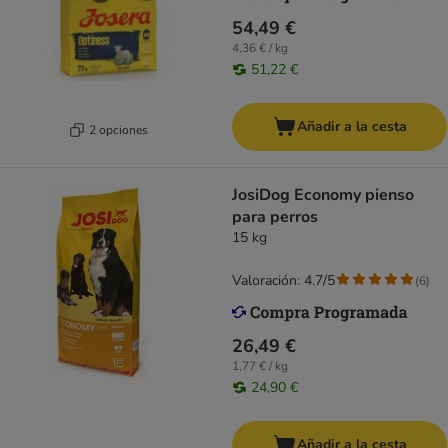
54,49 €
4,36 € / kg
51,22 €
Añadir a la cesta
2 opciones
JosiDog Economy pienso
para perros
15 kg
Valoración: 4.7/5
(
6
)
26,49 €
1,77 € / kg
24,90 €
Añadir a la cesta