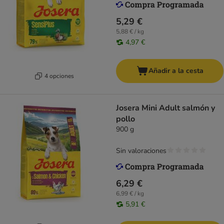
5,29 €
5,88 € / kg
4,97 €
Añadir a la cesta
4 opciones
Josera Mini Adult salmón y
pollo
900 g
Sin valoraciones
6,29 €
6,99 € / kg
5,91 €