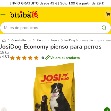
ENVÍO GRATUITO desde 49 € | Solo 1,99 € a partir de 29 €
Menú
Buscar
Comida Perros
Pienso
Josera
JosiDog Economy pienso para perr
JosiDog Economy pienso para perros
15 kg
: 4.7/5
Valora el producto
(
6
)