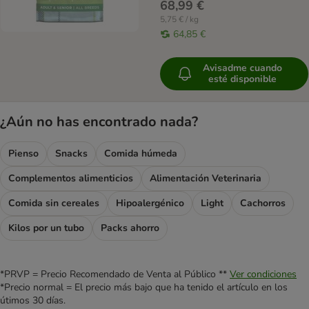
68,99 €
5,75 € / kg
64,85 €
Avisadme cuando
esté disponible
¿Aún no has encontrado nada?
Pienso
Snacks
Comida húmeda
Complementos alimenticios
Alimentación Veterinaria
Comida sin cereales
Hipoalergénico
Light
Cachorros
Kilos por un tubo
Packs ahorro
*PRVP = Precio Recomendado de Venta al Público **
Ver condiciones
*Precio normal = El precio más bajo que ha tenido el artículo en los
útimos 30 días.