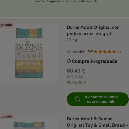
Compra Programada: ahorra hasta un 7 %
gotado
Burns Adult Original con
pollo y arroz integral
12 kg
Valoración: 5/5
(
11
)
68,49 €
5,71 € / kg
64,38 €
Avisadme cuando
esté disponible
gotado
Burns Adult & Senior
Original Toy & Small Breed -