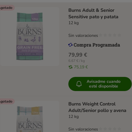
gotado
Burns Adult & Senior
Sensitive pato y patata
12 kg
Sin valoraciones
79,99 €
6,67 € / kg
75,19 €
Avisadme cuando
esté disponible
gotado
Burns Weight Control
Adult/Senior pollo y avena
12 kg
Sin valoraciones