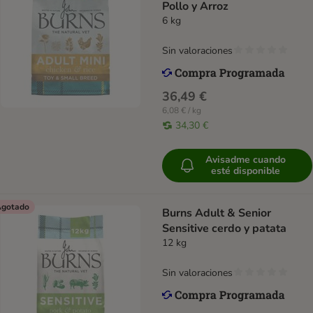
Pollo y Arroz
6 kg
Sin valoraciones
36,49 €
6,08 € / kg
34,30 €
Avisadme cuando
esté disponible
gotado
Burns Adult & Senior
Sensitive cerdo y patata
12 kg
Sin valoraciones