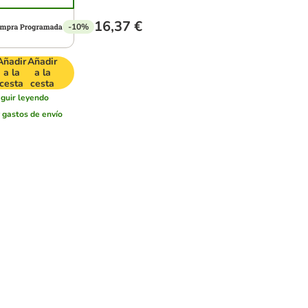
16,37 €
-10%
Añadir
Añadir
a la
a la
cesta
cesta
eguir leyendo
r
gastos de envío