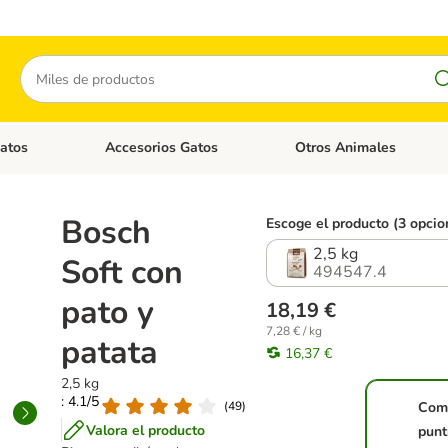
Buscar
atos
Accesorios Gatos
Otros Animales
goria abierto: Accesorios Perros
Menú de categoria abierto: Comida Gatos
Menú de categoria abierto:
Bosch
Escoge el producto (3 opcio
2,5 kg
Soft con
494547.4
pato y
18,19 €
7,28 € / kg
patata
16,37 €
2,5 kg
: 4.1/5
(
49
)
Com
Valora el producto
punt