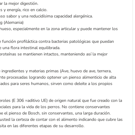
r la mejor digestión.
y energía, rico en calcio.
nso sabor y una reducidísima capacidad alergénica.
g (Alemania)
hueso, especialmente en la zona articular y puede mantener los
e función profiláctica contra bacterias patológicas que puedan
 una flora intestinal equilibrada.
 proteínas se mantienen intactos, manteniendo así la mejor
ingredientes y materias primas (Ave, huevo de ave, ternera,
ente procesadas logrando optener un pienso alimenticio de alta
iados para seres humanos, sirven como deleite a los propios
eroles (E 306 =aditivo UE) de origen natural que fue creado con la
nciales para la vida de los perros. No contiene conservantes
ne el pienso de Bosch, sin conservantes, una larga duración.
 usted la certeza de contar con el alimento indicando que cubre las
ita en las diferentes etapas de su desarrollo.