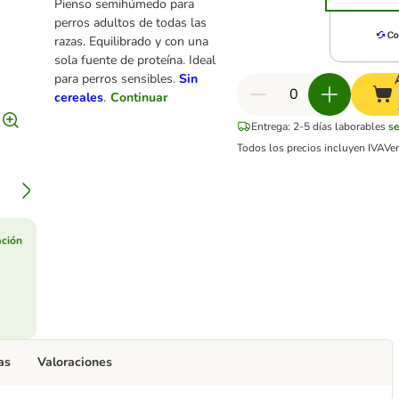
Pienso semihúmedo para
perros adultos de todas las
razas. Equilibrado y con una
sola fuente de proteína. Ideal
para perros sensibles.
Sin
cereales
.
Continuar
Entrega: 2-5 días laborables
s
Todos los precios incluyen IVA
Ve
ación
as
Valoraciones