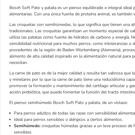
Bosch Soft Pato y patata es un pienso equilibrado e integral ideal p
alimentarias. Con una única fuente de proteína animal, es también i
Las croquetas son semihúmedas, lo que significa que tienen una al
tradicionales. Las croquetas garantizan un momento especial de sab
utiliza las patatas como fuente de hidratos de carbono y energía. 
sensibilidad nutricional para muchos perros, como intolerancias o di
procedentes de la región de Baden-Wurtemberg (Alemania), proce
alimento de alta calidad inspirado en la alimentación natural para 
necesitan.
La carne de pato es de la mejor calidad y resulta tan sabrosa que le
y minelares por lo que la carne de pato tiene una reducidísima cap
promover la formación y mantenimiento del cartílago articular y gar
acción prebiótica, que puede fomentar la función del tracto intestinal
El pienso semihúmedo Bosch Soft Pato y patata, de un vistazo:
Para perros adultos de todas las razas con sensibilidad alimentar
Ideal para perros sensibles o alérgicos a ciertos alimentos.
Semihúmedo:
croquetas húmedas gracias a un leve proceso de h
sensibles.