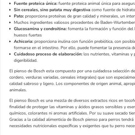
Fuente proteica única:
fuente proteica animal única para asegura
Sin cereales, sino patata muy digestiva
como fuente de hidratos 
Pato:
proporciona proteínas de gran calidad y minerales, un inte
Muchos ingredientes valiosos procedentes de Baden-Wurtember
Glucosamina y condroitina:
fomenta la formación y función del 
huesos fuertes
Achicoria:
proporciona inulina con función prebiótica, con posibl
formarse en el intestino. Por ello, puede fomentar la presencia de
Cuidadoso proceso de elaboración:
los nutrientes, vitaminas y
digeribilidad.
El pienso de Bosch esta compuesto por una cuidadosa selección de 
cordero, verduras variadas, cereales integrales) que son especialm
calidad sabroso y ligero. Los componentes de origen animal, aprop
animales.
El pienso Bosch es una mezcla de diversos extractos ricos en tocof
finalidad de proteger las vitaminas y ácidos grasos sensibles y ese
químicos, colorantes ni aromas artificiales. Por su suave secado tie
Gracias a la calidad alimenticia de Bosch pienso para perros tendrá
necesidades nutricionales específicas y exigentes que tu perro neces