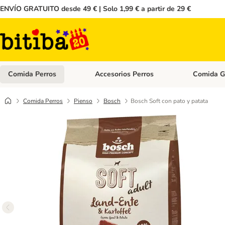
ENVÍO GRATUITO desde 49 € | Solo 1,99 € a partir de 29 €
Comida Perros
Accesorios Perros
Comida G
Menú de categoria abierto: Comida Perros
Menú de cate
Comida Perros
Pienso
Bosch
Bosch Soft con pato y patata