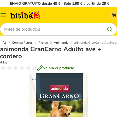
ENVÍO GRATUITO desde 49 € | Solo 1,99 € a partir de 29 €
Menú
Buscar
Comida Perros
Pienso
Animonda
animonda GranCarno Adulto av
animonda GranCarno Adulto ave +
cordero
4 kg
Valora el producto
(
0
)