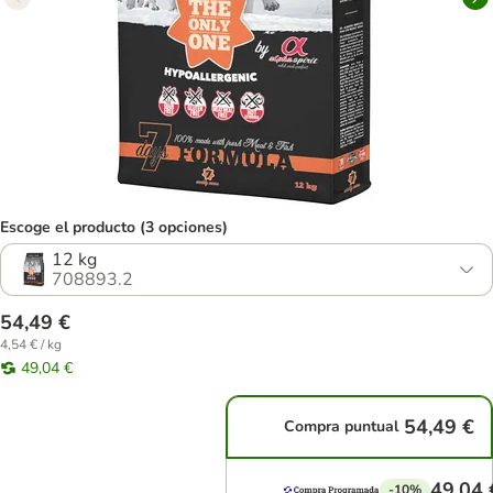
Escoge el producto (3 opciones)
12 kg
708893.2
54,49 €
4,54 € / kg
49,04 €
54,49 €
Compra puntual
49,04 
-10%