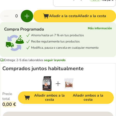
Añadir a la cesta
Añadir a la cesta
Más información
Compra Programada
Ahorra hasta un 7 % en tus productos
Recibe regularmente tus productos
Modifica, pausa o cancela en cualquier momento
Entrega: 2-5 días laborables
seguir leyendo
Comprados juntos habitualmente
Precio
Añadir ambos a la
Añadir ambos a la
total
cesta
cesta
0,00 €