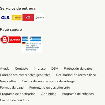
Servicios de entrega
GLS Shipping Method
InPost Shipping Method
CTTExpress Shipping Method
paack Shipping Method
Pago seguro
Security
Security
Ayuda
Contacto
Impreso
DSA
Protección de datos
Condiciones comerciales generales
Declaración de accesibilidad
Newsletter
Gastos de envío y plazos de entrega
Formas de pago
Formulario de desistimiento
Programa de fidelización
App bitiba
Programa de afiliados
Gestión de residuos