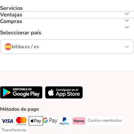
Servicios
Ventajas
Compras
Seleccionar país
bitiba.es / es
Métodos de pago
Contra-reembolso
Contra-reembolso Paym
Visa Payment Method
Mastercard Payment Method
Apple Pay Payment Method
Google Pay Payment Method
PayPal Payment Method
Klarna Payment Method
Transferencia
Transferencia Payment Method