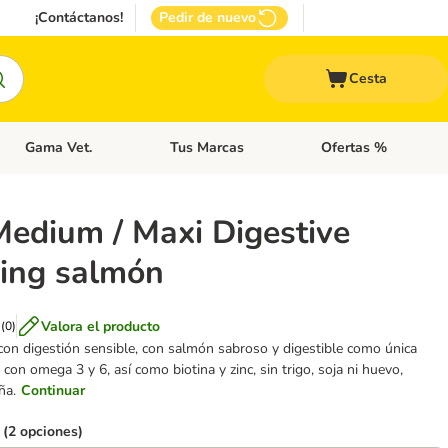
¡Contáctanos!
Pedir de nuevo
Cesta
Gama Vet.
Tus Marcas
Ofertas %
 Accesorios Gatos
Menú de categoria abierto: Otros Animales
Menú de categoria abierto: Gama Vet.
Menú de categoria abie
Medium / Maxi Digestive
ing salmón
Valora el producto
(
0
)
con digestión sensible, con salmón sabroso y digestible como única
 con omega 3 y 6, así como biotina y zinc, sin trigo, soja ni huevo,
ña.
Continuar
 (2 opciones)