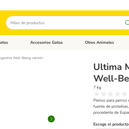
Buscar
atos
Accesorios Gatos
Otros Animales
goria abierto: Accesorios Perros
Menú de categoria abierto: Comida Gatos
Menú de categoria abierto:
igestive Well-Being salmón
Ultima 
Well-Be
7 kg
Pienso para perros 
fuente de proteínas,
procedente de Espa
Escoge el producto