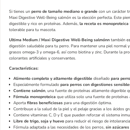
Si tienes un
perro de tamaño mediano o grande
con un carácter t
Maxi Digestive Well-Being salmón es la elección perfecta. Este pi
digestible y rico en proteínas. Además,
la receta es monoproteica
tolerable para tu mascota.
Ultima Medium / Maxi Digestive Well-Being salmónn
también
c
digestión saludable para tu perro. Para mantener una piel normal y 
grasos omega-3 y omega-6, así como biotina y zinc. Durante la prod
colorantes artificiales y conservantes.
Características:
Alimento completo y altamente digestible
diseñado
para perr
Especialmente formulado
para perros con digestiones sensible
Contiene salmón
, una fuente de proteínas altamente digerible 
Fórmula monoproteica
que utiliza solo una fuente de proteínas 
Aporta
fibras beneficiosas
para una digestión óptima.
Contribuye a la salud de la piel y el pelaje gracias a los ácidos 
Contiene vitaminas C, D y E que pueden reforzar el sistema inmu
Libre de trigo, soja y huevo
para reducir el riesgo de intolerancia
Fórmula adaptada a las necesidades de los perros,
sin azúcares 