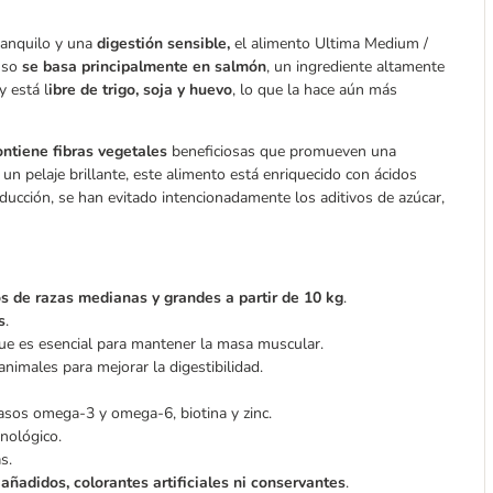
ranquilo y una
digestión sensible,
el alimento Ultima Medium /
enso
se basa principalmente en salmón
, un ingrediente altamente
y está l
ibre de trigo, soja y huevo
, lo que la hace aún más
ontiene fibras vegetales
beneficiosas que promueven una
un pelaje brillante, este alimento está enriquecido con ácidos
ucción, se han evitado intencionadamente los aditivos de azúcar,
os de razas medianas y grandes a partir de 10 kg
.
s
.
que es esencial para mantener la masa muscular.
animales para mejorar la digestibilidad.
grasos omega-3 y omega-6, biotina y zinc.
nológico.
s.
añadidos, colorantes artificiales ni conservantes
.