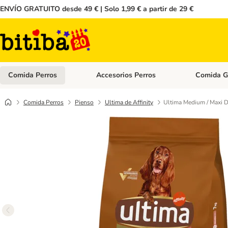
ENVÍO GRATUITO desde 49 € | Solo 1,99 € a partir de 29 €
Comida Perros
Accesorios Perros
Comida G
Menú de categoria abierto: Comida Perros
Menú de cate
Comida Perros
Pienso
Ultima de Affinity
Ultima Medium / Maxi D