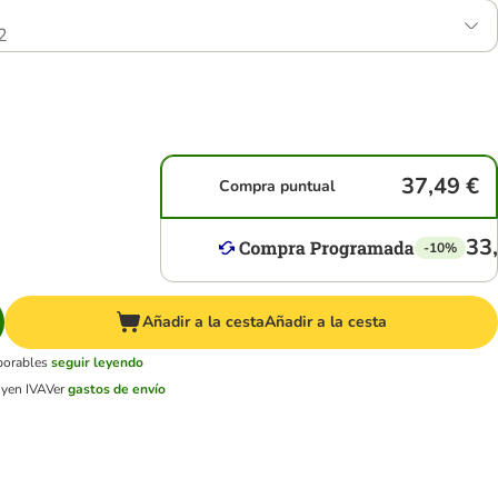
2
37,49 €
Compra puntual
33
-10%
Añadir a la cesta
Añadir a la cesta
aborables
seguir leyendo
uyen IVA
Ver
gastos de envío