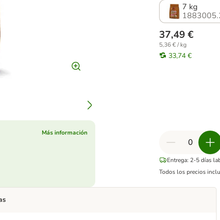
7 kg
1883005.
37,49 €
5,36 € / kg
33,74 €
Más información
Entrega: 2-5 días l
Todos los precios incl
as