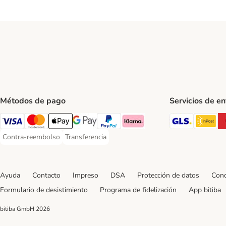
Métodos de pago
Servicios de e
GLS Ship
In
Visa Payment Method
Mastercard Payment Method
Apple Pay Payment Method
Google Pay Payment Method
PayPal Payment Method
Klarna Payment Method
Contra-reembolso
Transferencia
Contra-reembolso Payment Method
Transferencia Payment Method
Ayuda
Contacto
Impreso
DSA
Protección de datos
Cond
Formulario de desistimiento
Programa de fidelización
App bitiba
bitiba GmbH
2026