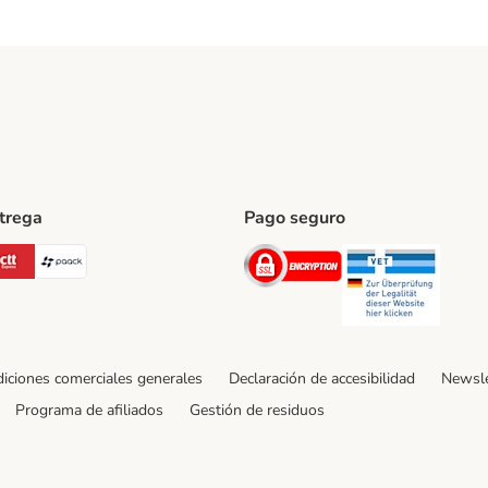
ntrega
Pago seguro
ping Method
Post Shipping Method
CTTExpress Shipping Method
paack Shipping Method
Security
Securit
iciones comerciales generales
Declaración de accesibilidad
Newsle
Programa de afiliados
Gestión de residuos