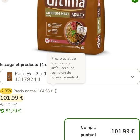
Precio total de
los mismos
Escoge el producto (4 opciones)
artículos si se
compran de
Pack % - 2 x 12 kg
forma individual
1317924.1
-2.85%
Precio normal
104,98 €
101,99 €
4,25 € / kg
91,79 €
Compra
101,99 €
puntual