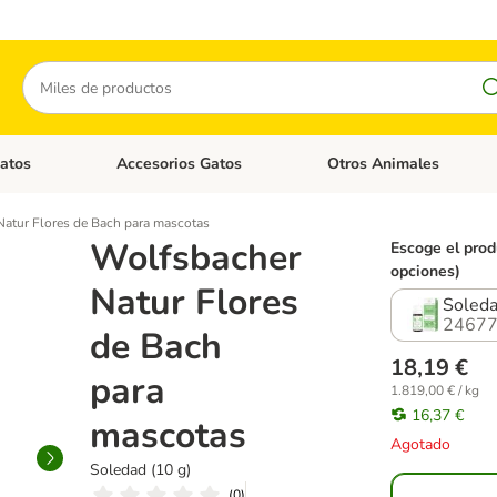
Buscar
atos
Accesorios Gatos
Otros Animales
goria abierto: Accesorios Perros
Menú de categoria abierto: Comida Gatos
Menú de categoria abierto:
atur Flores de Bach para mascotas
Wolfsbacher
Escoge el prod
opciones)
Natur Flores
Soleda
24677
de Bach
18,19 €
para
1.819,00 € / kg
16,37 €
mascotas
Agotado
Soledad (10 g)
(
0
)