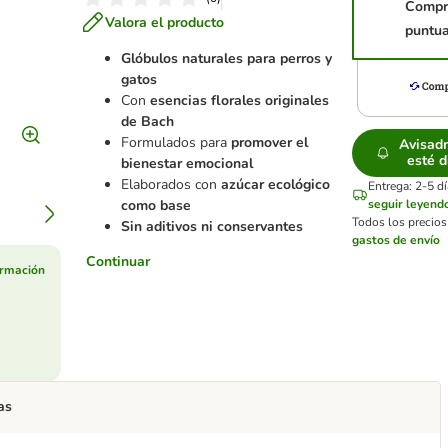
Compr
Valora el producto
puntua
Glóbulos naturales para perros y
gatos
Con
esencias florales originales
de Bach
Formulados para
promover el
Avisad
esté d
bienestar emocional
Elaborados con
azúcar ecológico
Entrega: 2-5 d
como base
seguir leyend
Todos los precios
Sin aditivos ni conservantes
gastos de envío
Continuar
ormación
as