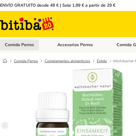
ENVÍO GRATUITO desde 49 € | Solo 1,99 € a partir de 29 €
Comida Perros
Accesorios Perros
Comida G
Menú de categoria abierto: Comida Perros
Menú de cate
Comida Perros
Complementos alimenticios
Estrés
Wolfsbacher N