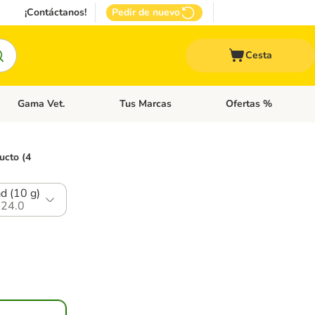
¡Contáctanos!
Pedir de nuevo
Cesta
Gama Vet.
Tus Marcas
Ofertas %
 Accesorios Gatos
Menú de categoria abierto: Otros Animales
Menú de categoria abierto: Gama Vet.
Menú de categoria abie
ucto (4
d (10 g)
24.0