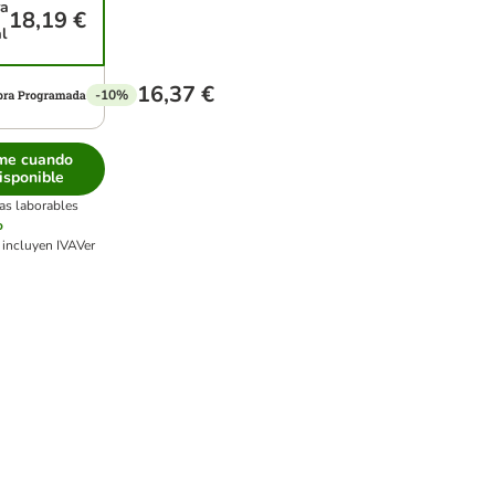
a
18,19 €
l
16,37 €
-10%
me cuando
isponible
ías laborables
o
 incluyen IVA
Ver