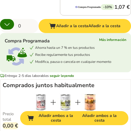
1,07 €
-10%
Añadir a la cesta
Añadir a la cesta
Más información
Compra Programada
Ahorra hasta un 7 % en tus productos
Recibe regularmente tus productos
Modifica, pausa o cancela en cualquier momento
Entrega: 2-5 días laborables
seguir leyendo
Comprados juntos habitualmente
Precio
Añadir ambos a la
Añadir ambos a la
total
cesta
cesta
0,00 €