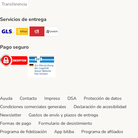
Transferencia
Transferencia Payment Method
Servicios de entrega
GLS Shipping Method
InPost Shipping Method
CTTExpress Shipping Method
paack Shipping Method
Pago seguro
Security
Security
Ayuda
Contacto
Impreso
DSA
Protección de datos
Condiciones comerciales generales
Declaración de accesibilidad
Newsletter
Gastos de envío y plazos de entrega
Formas de pago
Formulario de desistimiento
Programa de fidelización
App bitiba
Programa de afiliados