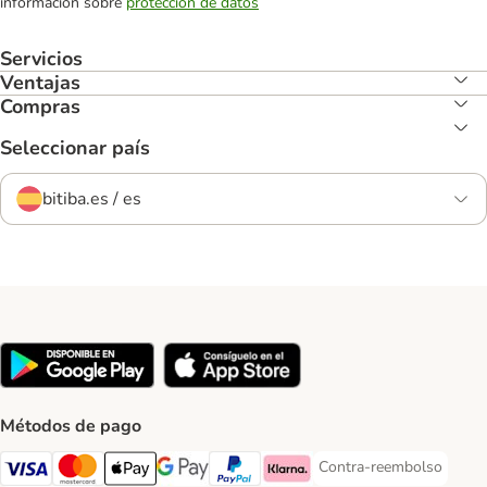
información sobre
protección de datos
Servicios
Ventajas
Compras
Seleccionar país
bitiba.es / es
Métodos de pago
Contra-reembolso
Contra-reembolso Paym
Visa Payment Method
Mastercard Payment Method
Apple Pay Payment Method
Google Pay Payment Method
PayPal Payment Method
Klarna Payment Method