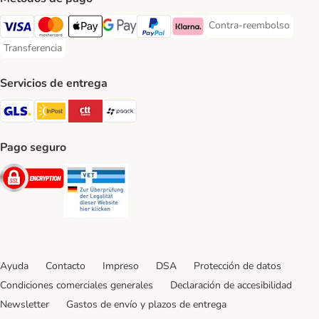
Contra-reembolso
Contra-reembolso Paym
Visa Payment Method
Mastercard Payment Method
Apple Pay Payment Method
Google Pay Payment Method
PayPal Payment Method
Klarna Payment Method
Transferencia
Transferencia Payment Method
Servicios de entrega
GLS Shipping Method
InPost Shipping Method
CTTExpress Shipping Method
paack Shipping Method
Pago seguro
Security
Security
Ayuda
Contacto
Impreso
DSA
Protección de datos
Condiciones comerciales generales
Declaración de accesibilidad
Newsletter
Gastos de envío y plazos de entrega