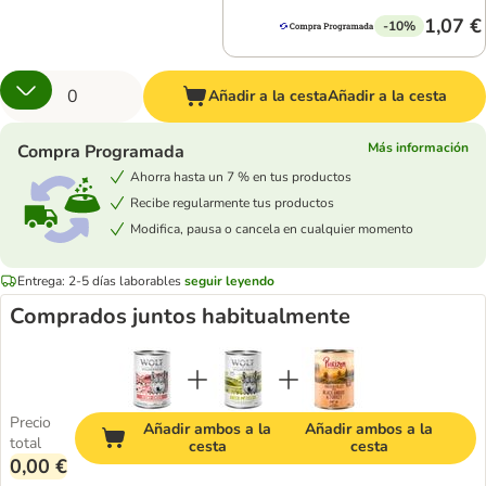
1,07 €
-10%
Añadir a la cesta
Añadir a la cesta
Más información
Compra Programada
Ahorra hasta un 7 % en tus productos
Recibe regularmente tus productos
Modifica, pausa o cancela en cualquier momento
Entrega: 2-5 días laborables
seguir leyendo
Comprados juntos habitualmente
Precio
Añadir ambos a la
Añadir ambos a la
total
cesta
cesta
0,00 €