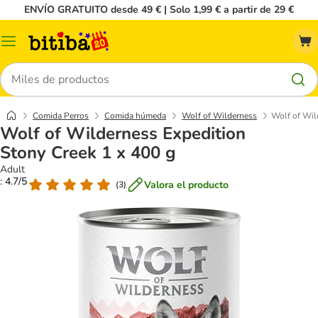
ENVÍO GRATUITO desde 49 € | Solo 1,99 € a partir de 29 €
Menú
Buscar
Comida Perros
Comida húmeda
Wolf of Wilderness
Wolf of Wil
Wolf of Wilderness Expedition
Stony Creek 1 x 400 g
Adult
: 4.7/5
Valora el producto
(
3
)