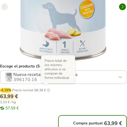
Precio total de
los mismos
Escoge el producto (5 opciones)
artículos si se
compran de
Nueva receta: Pollo con patatas
forma individual
396170.16
-6.39%
Precio normal
68,36 €
63,99 €
3,33 € / kg
57,59 €
63,99 €
Compra puntual