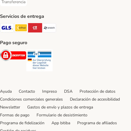
Transferencia
Transferencia Payment Method
Servicios de entrega
GLS Shipping Method
InPost Shipping Method
CTTExpress Shipping Method
paack Shipping Method
Pago seguro
Security
Security
Ayuda
Contacto
Impreso
DSA
Protección de datos
Condiciones comerciales generales
Declaración de accesibilidad
Newsletter
Gastos de envío y plazos de entrega
Formas de pago
Formulario de desistimiento
Programa de fidelización
App bitiba
Programa de afiliados
Gestión de residuos