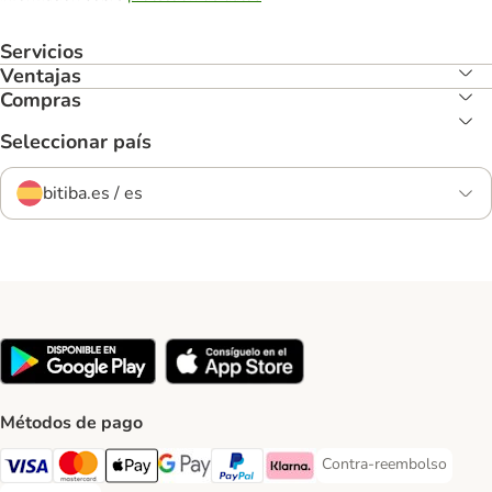
Servicios
Ventajas
Compras
Seleccionar país
bitiba.es / es
Métodos de pago
Contra-reembolso
Contra-reembolso Paym
Visa Payment Method
Mastercard Payment Method
Apple Pay Payment Method
Google Pay Payment Method
PayPal Payment Method
Klarna Payment Method