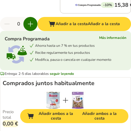
15,38 
-10%
Añadir a la cesta
Añadir a la cesta
Más información
Compra Programada
Ahorra hasta un 7 % en tus productos
Recibe regularmente tus productos
Modifica, pausa o cancela en cualquier momento
Entrega: 2-5 días laborables
seguir leyendo
Comprados juntos habitualmente
Precio
Añadir ambos a la
Añadir ambos a la
total
cesta
cesta
0,00 €