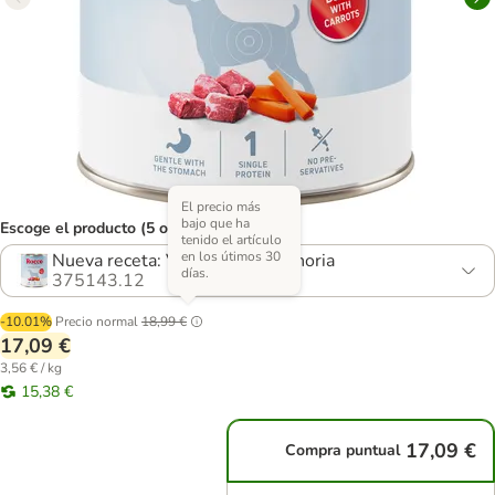
El precio más
bajo que ha
Escoge el producto (5 opciones)
tenido el artículo
en los útimos 30
Nueva receta: Vacuno con zanahoria
días.
375143.12
-10.01%
Precio normal
18,99 €
17,09 €
3,56 € / kg
15,38 €
17,09 €
Compra puntual