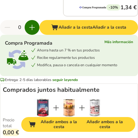
1,34 €
-10%
Añadir a la cesta
Añadir a la cesta
Más información
Compra Programada
Ahorra hasta un 7 % en tus productos
Recibe regularmente tus productos
Modifica, pausa o cancela en cualquier momento
Entrega: 2-5 días laborables
seguir leyendo
Comprados juntos habitualmente
Precio
Añadir ambos a la
Añadir ambos a la
total
cesta
cesta
0,00 €