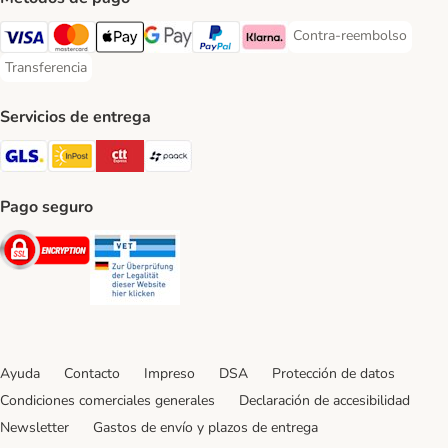
Contra-reembolso
Contra-reembolso Paym
Visa Payment Method
Mastercard Payment Method
Apple Pay Payment Method
Google Pay Payment Method
PayPal Payment Method
Klarna Payment Method
Transferencia
Transferencia Payment Method
Servicios de entrega
GLS Shipping Method
InPost Shipping Method
CTTExpress Shipping Method
paack Shipping Method
Pago seguro
Security
Security
Ayuda
Contacto
Impreso
DSA
Protección de datos
Condiciones comerciales generales
Declaración de accesibilidad
Newsletter
Gastos de envío y plazos de entrega