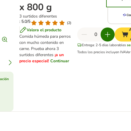
x 800 g
3 surtidos diferentes
: 5.0/5
(
2
)
A
Valora el producto
Comida húmeda para perros
con mucho contenido en
Entrega: 2-5 días laborables
se
carne. Prueba ahora 3
Todos los precios incluyen IVA
Ve
surtidos diferentes
¡a un
precio especial!
Continuar
ación