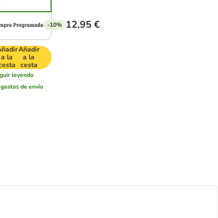
12,95 €
-10%
ñadir
Añadir
a la
a la
cesta
cesta
guir leyendo
r
gastos de envío