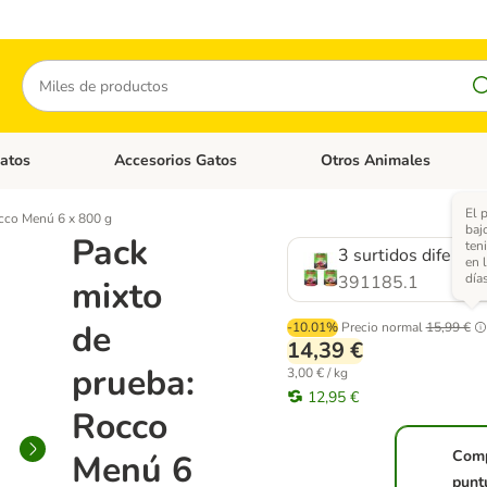
Buscar
atos
Accesorios Gatos
Otros Animales
goria abierto: Accesorios Perros
Menú de categoria abierto: Comida Gatos
Menú de categoria abierto:
El 
cco Menú 6 x 800 g
baj
Pack
teni
3 surtidos diferent
en 
días
391185.1
mixto
de
-10.01%
Precio normal
15,99 €
14,39 €
prueba:
3,00 € / kg
12,95 €
Rocco
Com
Menú 6
punt