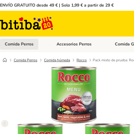
ENVÍO GRATUITO desde 49 € | Solo 1,99 € a partir de 29 €
Comida Perros
Accesorios Perros
Comida G
Menú de categoria abierto: Comida Perros
Menú de cate
Comida Perros
Comida húmeda
Rocco
Pack mixto de prueba: Ro