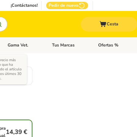
¡Contáctanos!
Pedir de nuevo
Cesta
Gama Vet.
Tus Marcas
Ofertas %
 Accesorios Gatos
Menú de categoria abierto: Otros Animales
Menú de categoria abierto: Gama Vet.
Menú de categoria abie
precio más
o que ha
do el artículo
es
los útimos 30
.
pra
14,39 €
ual