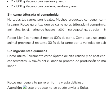
2 x 800 g Vacuno con verdura y arroz
2 x 800 g Vacuno con cordero, verdura y arroz
Sin carne triturada ni comprimida
No todas las carnes son iguales. Muchos productos contienen carne 
la carne. Rocco garantiza que su carne no es triturada ni comprimid
animales, (p. ej. harina de huesos), albúmina vegetal (p. ej. soja) ni 
Rocco Menú contiene al menos 60% de carne. Como base se emplea
animal proviene el restante 30 % de la carne por la variedad de sa
Sin ingredientes químicos
Rocco utiliza únicamente carne óptima de alta calidad y se abstien
conservantes. A través del cuidadoso proceso de producción se man
sabor.
Rocco mantiene a tu perro en forma y está delicioso.
Atención:
este producto no se puede enviar a Suiza.