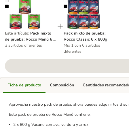
Pack mixto de prueba: Rocco Menú 6 x 800 g
Pack mixto de prueba: Rocco Class
Este artículo
:
Pack mixto
Pack mixto de prueba:
de prueba: Rocco Menú 6 x
Rocco Classic 6 x 800g
800 g
3 surtidos diferentes
Mix 1 con 6 surtidos
diferentes
Ficha de producto
Composición
Cantidades recomendad
Aprovecha nuestro pack de prueba: ahora puedes adquirir los 3 sur
Este pack de prueba de Rocco Menú contiene:
2 x 800 g Vacuno con ave, verdura y arroz