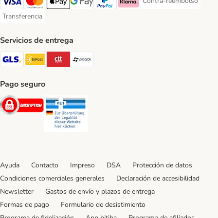
Contra-reembolso
Contra-reembolso Paym
Visa Payment Method
Mastercard Payment Method
Apple Pay Payment Method
Google Pay Payment Method
PayPal Payment Method
Klarna Payment Method
Transferencia
Transferencia Payment Method
Servicios de entrega
GLS Shipping Method
InPost Shipping Method
CTTExpress Shipping Method
paack Shipping Method
Pago seguro
Security
Security
Ayuda
Contacto
Impreso
DSA
Protección de datos
Condiciones comerciales generales
Declaración de accesibilidad
Newsletter
Gastos de envío y plazos de entrega
Formas de pago
Formulario de desistimiento
Programa de fidelización
App bitiba
Programa de afiliados