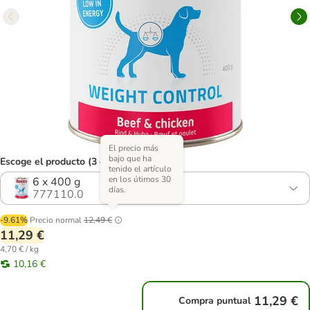
El precio más
bajo que ha
Escoge el producto (3 opciones)
tenido el artículo
en los útimos 30
6 x 400 g
días.
777110.0
-9.61%
Precio normal
12,49 €
11,29 €
4,70 € / kg
10,16 €
11,29 €
Compra puntual