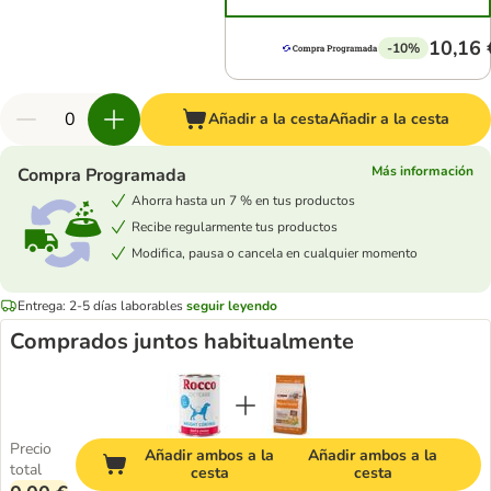
10,16 
-10%
Añadir a la cesta
Añadir a la cesta
Más información
Compra Programada
Ahorra hasta un 7 % en tus productos
Recibe regularmente tus productos
Modifica, pausa o cancela en cualquier momento
Entrega: 2-5 días laborables
seguir leyendo
Comprados juntos habitualmente
Precio
Añadir ambos a la
Añadir ambos a la
total
cesta
cesta