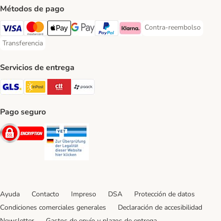
Métodos de pago
Contra-reembolso
Contra-reembolso Paym
Visa Payment Method
Mastercard Payment Method
Apple Pay Payment Method
Google Pay Payment Method
PayPal Payment Method
Klarna Payment Method
Transferencia
Transferencia Payment Method
Servicios de entrega
GLS Shipping Method
InPost Shipping Method
CTTExpress Shipping Method
paack Shipping Method
Pago seguro
Security
Security
Ayuda
Contacto
Impreso
DSA
Protección de datos
Condiciones comerciales generales
Declaración de accesibilidad
Newsletter
Gastos de envío y plazos de entrega