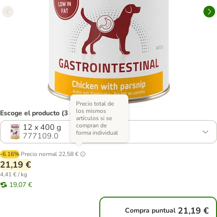
Precio total de
los mismos
Escoge el producto (3 opciones)
artículos si se
compran de
12 x 400 g
forma individual
777109.0
-6.16%
Precio normal
22,58 €
21,19 €
4,41 € / kg
19,07 €
21,19 €
Compra puntual