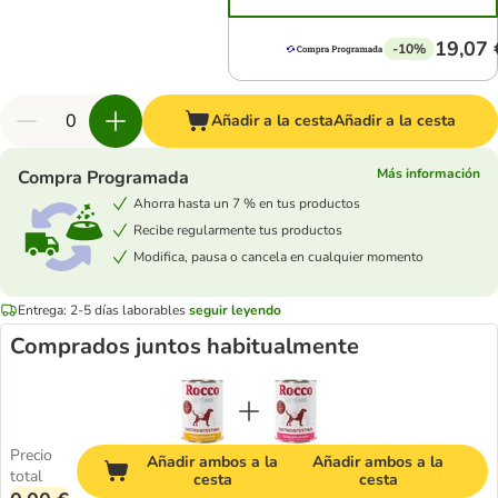
19,07 
-10%
Añadir a la cesta
Añadir a la cesta
Más información
Compra Programada
Ahorra hasta un 7 % en tus productos
Recibe regularmente tus productos
Modifica, pausa o cancela en cualquier momento
Entrega: 2-5 días laborables
seguir leyendo
Comprados juntos habitualmente
Precio
Añadir ambos a la
Añadir ambos a la
total
cesta
cesta