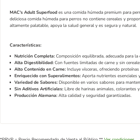
MAC's Adult Superfood
es una comida húmeda premium para perros
deliciosa comida húmeda para perros no contiene cereales y proporc
altamente palatable, apoya la salud general y es segura y natural.
Características:
Nutrición Completa:
Composición equilibrada, adecuada para la di
Alta Digestibilidad:
Con fuentes limitadas de carne y sin cereales
Alto Contenido en Carne:
Incluye vísceras, ofreciendo proteínas 
Enriquecido con Superalimentos:
Aporta nutrientes esenciales y
Variedad de Sabores:
Disponible en varios sabores para mantener
Sin Aditivos Artificiales:
Libre de harinas animales, colorantes y 
Producción Alemana:
Alta calidad y seguridad garantizadas.
*PRVP = Precio Recomendado de Venta al Público **
Ver condiciones