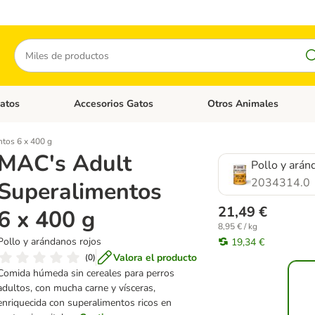
Buscar
atos
Accesorios Gatos
Otros Animales
goria abierto: Accesorios Perros
Menú de categoria abierto: Comida Gatos
Menú de categoria abierto:
tos 6 x 400 g
MAC's Adult
Pollo y arán
2034314.0
Superalimentos
21,49 €
6 x 400 g
8,95 € / kg
Pollo y arándanos rojos
19,34 €
Valora el producto
(
0
)
Comida húmeda sin cereales para perros
adultos, con mucha carne y vísceras,
enriquecida con superalimentos ricos en