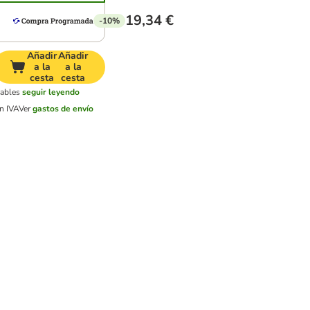
19,34 €
-10%
Añadir
Añadir
a la
a la
cesta
cesta
rables
seguir leyendo
n IVA
Ver
gastos de envío