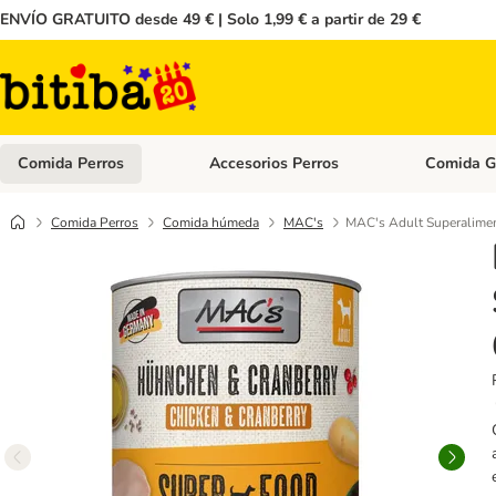
ENVÍO GRATUITO desde 49 € | Solo 1,99 € a partir de 29 €
Comida Perros
Accesorios Perros
Comida G
Menú de categoria abierto: Comida Perros
Menú de cate
Comida Perros
Comida húmeda
MAC's
MAC's Adult Superalimen