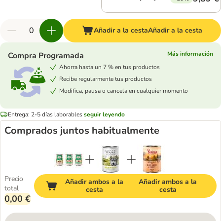
Añadir a la cesta
Añadir a la cesta
Más información
Compra Programada
Ahorra hasta un 7 % en tus productos
Recibe regularmente tus productos
Modifica, pausa o cancela en cualquier momento
Entrega: 2-5 días laborables
seguir leyendo
Comprados juntos habitualmente
Precio
Añadir ambos a la
Añadir ambos a la
total
cesta
cesta
0,00 €