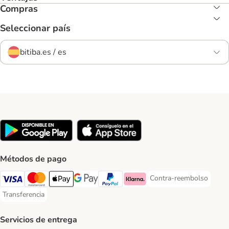
Compras
Seleccionar país
bitiba.es / es
Métodos de pago
Contra-reembolso
Contra-reembolso Paym
Visa Payment Method
Mastercard Payment Method
Apple Pay Payment Method
Google Pay Payment Method
PayPal Payment Method
Klarna Payment Method
Transferencia
Transferencia Payment Method
Servicios de entrega