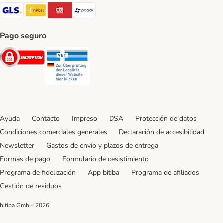
GLS Shipping Method
InPost Shipping Method
CTTExpress Shipping Method
paack Shipping Method
Pago seguro
Security
Security
Ayuda
Contacto
Impreso
DSA
Protección de datos
Condiciones comerciales generales
Declaración de accesibilidad
Newsletter
Gastos de envío y plazos de entrega
Formas de pago
Formulario de desistimiento
Programa de fidelización
App bitiba
Programa de afiliados
Gestión de residuos
bitiba GmbH
2026