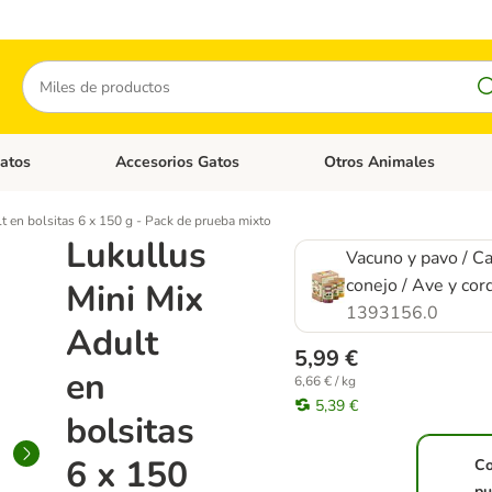
Buscar
atos
Accesorios Gatos
Otros Animales
goria abierto: Accesorios Perros
Menú de categoria abierto: Comida Gatos
Menú de categoria abierto:
t en bolsitas 6 x 150 g - Pack de prueba mixto
Lukullus
Vacuno y pavo / Ca
conejo / Ave y cor
Mini Mix
1393156.0
Adult
5,99 €
en
6,66 € / kg
5,39 €
bolsitas
6 x 150
C
pu