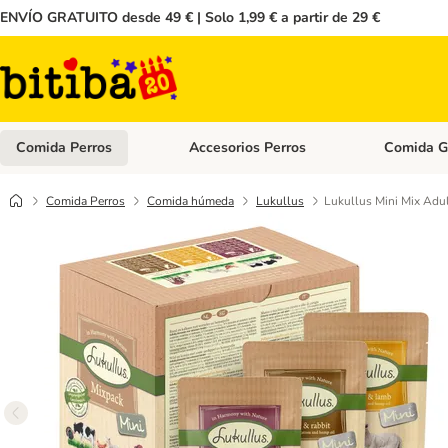
ENVÍO GRATUITO desde 49 € | Solo 1,99 € a partir de 29 €
Comida Perros
Accesorios Perros
Comida G
Menú de categoria abierto: Comida Perros
Menú de cate
Comida Perros
Comida húmeda
Lukullus
Lukullus Mini Mix Adul