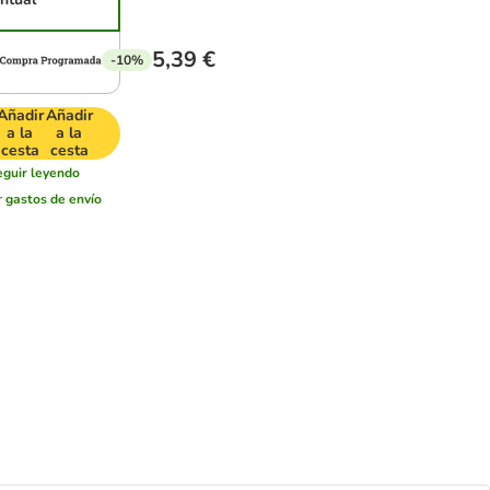
5,39 €
-10%
Añadir
Añadir
a la
a la
cesta
cesta
eguir leyendo
r
gastos de envío