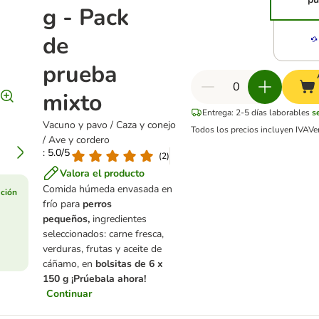
g - Pack
de
prueba
mixto
Entrega: 2-5 días laborables
s
Vacuno y pavo / Caza y conejo
Todos los precios incluyen IVA
Ve
/ Ave y cordero
: 5.0/5
(
2
)
Valora el producto
Comida húmeda envasada en
ción
frío para
perros
pequeños,
ingredientes
seleccionados: carne fresca,
verduras, frutas y aceite de
cáñamo, en
bolsitas de 6 x
150 g ¡Prúebala ahora!
Continuar