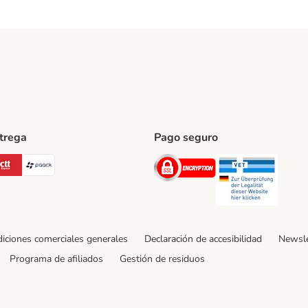
ntrega
Pago seguro
ping Method
Post Shipping Method
CTTExpress Shipping Method
paack Shipping Method
Security
Securit
iciones comerciales generales
Declaración de accesibilidad
Newsle
Programa de afiliados
Gestión de residuos