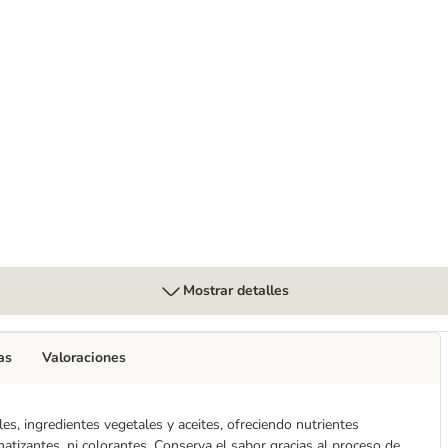
xto
 g
Mostrar detalles
as
Valoraciones
es, ingredientes vegetales y aceites, ofreciendo nutrientes
tizantes, ni colorantes. Conserva el sabor gracias al proceso de