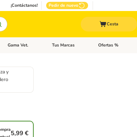
¡Contáctanos!
Pedir de nuevo
Cesta
Gama Vet.
Tus Marcas
Ofertas %
 Accesorios Gatos
Menú de categoria abierto: Otros Animales
Menú de categoria abierto: Gama Vet.
Menú de categoria abie
za y
dero
ompra
5,99 €
ntual