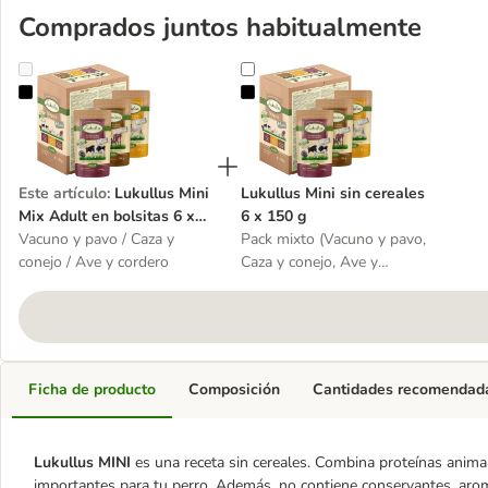
Comprados juntos habitualmente
Lukullus Mini Mix Adult en bolsitas 6 x 150 g - Pack de prueba mi
Lukullus Mini sin cereales 6 x 150
Este artículo
:
Lukullus Mini
Lukullus Mini sin cereales
Mix Adult en bolsitas 6 x
6 x 150 g
150 g - Pack de prueba
Vacuno y pavo / Caza y
Pack mixto (Vacuno y pavo,
mixto
conejo / Ave y cordero
Caza y conejo, Ave y
cordero)
Ficha de producto
Composición
Cantidades recomendad
Lukullus MINI
es una receta sin cereales. Combina proteínas animal
importantes para tu perro. Además, no contiene conservantes, aroma