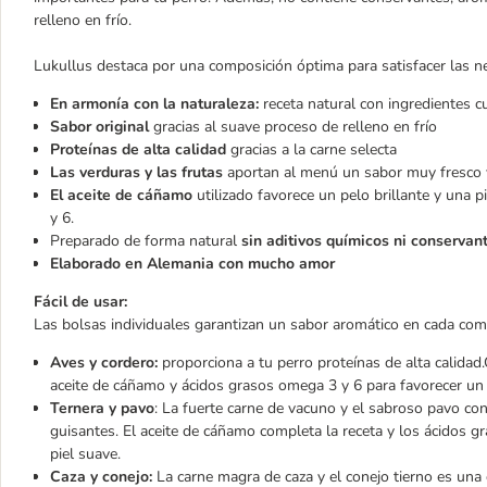
relleno en frío.
Lukullus destaca por una composición óptima para satisfacer las ne
En armonía con la naturaleza:
receta natural con ingredientes 
Sabor original
gracias al suave proceso de relleno en frío
Proteínas de alta calidad
gracias a la carne selecta
Las verduras y las frutas
aportan al menú un sabor muy fresco y
El aceite de cáñamo
utilizado favorece un pelo brillante y una 
y 6.
Preparado de forma natural
sin aditivos químicos ni conservan
Elaborado en Alemania con mucho amor
Fácil de usar:
Las bolsas individuales garantizan un sabor aromático en cada com
Aves y cordero:
proporciona a tu perro proteínas de alta calida
aceite de cáñamo y ácidos grasos omega 3 y 6 para favorecer un 
Ternera y pavo
: La fuerte carne de vacuno y el sabroso pavo co
guisantes. El aceite de cáñamo completa la receta y los ácidos 
piel suave.
Caza y conejo:
La carne magra de caza y el conejo tierno es una 