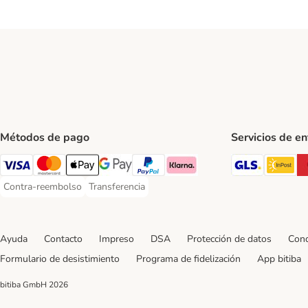
Métodos de pago
Servicios de e
GLS Ship
In
Visa Payment Method
Mastercard Payment Method
Apple Pay Payment Method
Google Pay Payment Method
PayPal Payment Method
Klarna Payment Method
Contra-reembolso
Transferencia
Contra-reembolso Payment Method
Transferencia Payment Method
Ayuda
Contacto
Impreso
DSA
Protección de datos
Cond
Formulario de desistimiento
Programa de fidelización
App bitiba
bitiba GmbH
2026