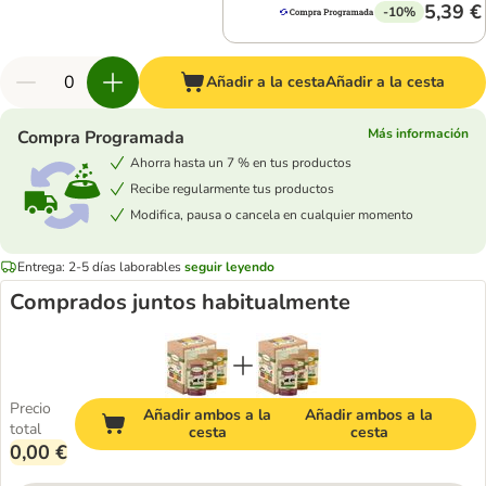
5,39 €
-10%
Añadir a la cesta
Añadir a la cesta
Más información
Compra Programada
Ahorra hasta un 7 % en tus productos
Recibe regularmente tus productos
Modifica, pausa o cancela en cualquier momento
Entrega: 2-5 días laborables
seguir leyendo
Comprados juntos habitualmente
Precio
Añadir ambos a la
Añadir ambos a la
total
cesta
cesta
0,00 €