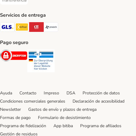
Transferencia
Transferencia Payment Method
Servicios de entrega
GLS Shipping Method
InPost Shipping Method
CTTExpress Shipping Method
paack Shipping Method
Pago seguro
Security
Security
Ayuda
Contacto
Impreso
DSA
Protección de datos
Condiciones comerciales generales
Declaración de accesibilidad
Newsletter
Gastos de envío y plazos de entrega
Formas de pago
Formulario de desistimiento
Programa de fidelización
App bitiba
Programa de afiliados
Gestión de residuos