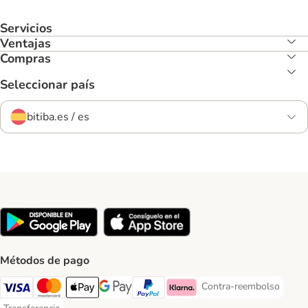
Servicios
Ventajas
Compras
Seleccionar país
bitiba.es / es
Métodos de pago
Contra-reembolso
Contra-reembolso Paym
Visa Payment Method
Mastercard Payment Method
Apple Pay Payment Method
Google Pay Payment Method
PayPal Payment Method
Klarna Payment Method