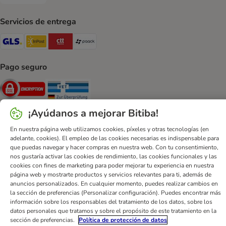
Transferencia Payment Method
Servicios de entrega
GLS Shipping Method
InPost Shipping Method
CTTExpress Shipping Method
paack Shipping Method
Pago seguro
Security
Security
¡Ayúdanos a mejorar Bitiba!
En nuestra página web utilizamos cookies, píxeles y otras tecnologías (en
adelante, cookies). El empleo de las cookies necesarias es indispensable para
que puedas navegar y hacer compras en nuestra web. Con tu consentimiento,
Ayuda
Contacto
Impreso
DSA
Protección de datos
nos gustaría activar las cookies de rendimiento, las cookies funcionales y las
Condiciones comerciales generales
Declaración de accesibilidad
cookies con fines de marketing para poder mejorar tu experiencia en nuestra
página web y mostrarte productos y servicios relevantes para ti, además de
Newsletter
Gastos de envío y plazos de entrega
anuncios personalizados. En cualquier momento, puedes realizar cambios en
Formas de pago
Formulario de desistimiento
la sección de preferencias (Personalizar configuración). Puedes encontrar más
información sobre los responsables del tratamiento de los datos, sobre los
Programa de fidelización
App bitiba
Programa de afiliados
datos personales que tratamos y sobre el propósito de este tratamiento en la
Gestión de residuos
sección de preferencias.
Política de protección de datos