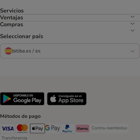
Servicios
Ventajas
Compras
Seleccionar país
bitiba.es / es
Métodos de pago
Contra-reembolso
Contra-reembolso Paym
Visa Payment Method
Mastercard Payment Method
Apple Pay Payment Method
Google Pay Payment Method
PayPal Payment Method
Klarna Payment Method
Transferencia