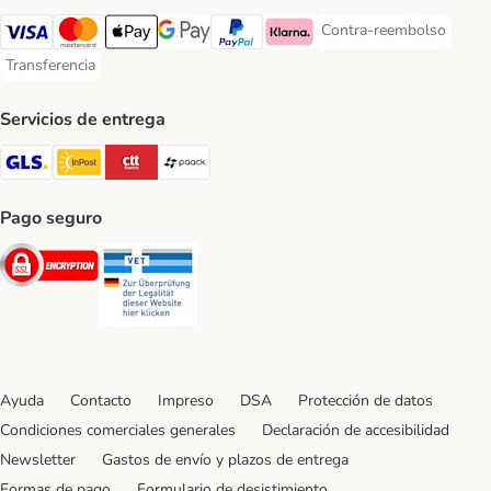
Contra-reembolso
Contra-reembolso Paym
Visa Payment Method
Mastercard Payment Method
Apple Pay Payment Method
Google Pay Payment Method
PayPal Payment Method
Klarna Payment Method
Transferencia
Transferencia Payment Method
Servicios de entrega
GLS Shipping Method
InPost Shipping Method
CTTExpress Shipping Method
paack Shipping Method
Pago seguro
Security
Security
Ayuda
Contacto
Impreso
DSA
Protección de datos
Condiciones comerciales generales
Declaración de accesibilidad
Newsletter
Gastos de envío y plazos de entrega
Formas de pago
Formulario de desistimiento