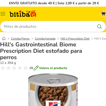
ENVÍO GRATUITO desde 49 € | Solo 1,99 € a partir de 29 €
Menú
Buscar
Comida Perros
Comida húmeda
Hill's Prescription Diet
Hill's Ga
Hill's Gastrointestinal Biome
Prescription Diet estofado para
perros
12 x 354 g
Valora el producto
(
0
)