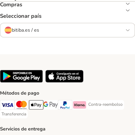
Compras
Seleccionar país
bitiba.es / es
Métodos de pago
Contra-reembolso
Contra-reembolso Paym
Visa Payment Method
Mastercard Payment Method
Apple Pay Payment Method
Google Pay Payment Method
PayPal Payment Method
Klarna Payment Method
Transferencia
Transferencia Payment Method
Servicios de entrega