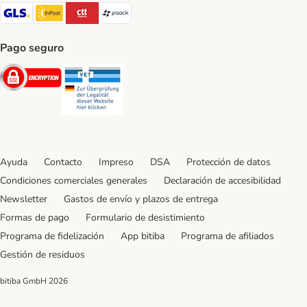
GLS Shipping Method
InPost Shipping Method
CTTExpress Shipping Method
paack Shipping Method
Pago seguro
Security
Security
Ayuda
Contacto
Impreso
DSA
Protección de datos
Condiciones comerciales generales
Declaración de accesibilidad
Newsletter
Gastos de envío y plazos de entrega
Formas de pago
Formulario de desistimiento
Programa de fidelización
App bitiba
Programa de afiliados
Gestión de residuos
bitiba GmbH
2026