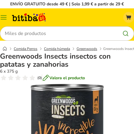
ENVÍO GRATUITO desde 49 € | Solo 1,99 € a partir de 29 €
Menú
Buscar
Comida Perros
Comida húmeda
Greenwoods
Greenwoods Insects
Greenwoods Insects insectos con
patatas y zanahorias
6 x 375 g
Valora el producto
(
0
)