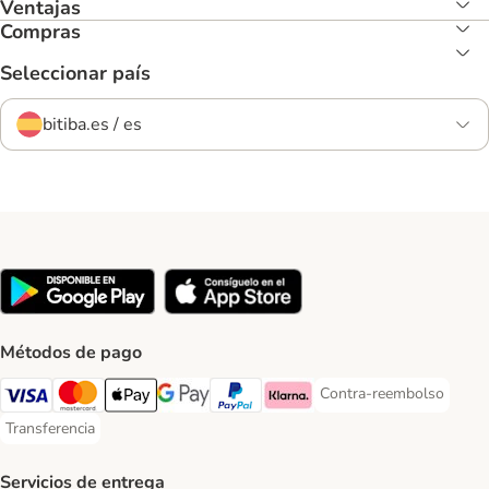
Ventajas
Compras
Seleccionar país
bitiba.es / es
Métodos de pago
Contra-reembolso
Contra-reembolso Paym
Visa Payment Method
Mastercard Payment Method
Apple Pay Payment Method
Google Pay Payment Method
PayPal Payment Method
Klarna Payment Method
Transferencia
Transferencia Payment Method
Servicios de entrega