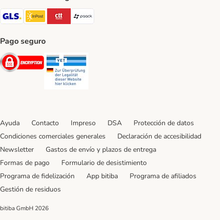
GLS Shipping Method
InPost Shipping Method
CTTExpress Shipping Method
paack Shipping Method
Pago seguro
Security
Security
Ayuda
Contacto
Impreso
DSA
Protección de datos
Condiciones comerciales generales
Declaración de accesibilidad
Newsletter
Gastos de envío y plazos de entrega
Formas de pago
Formulario de desistimiento
Programa de fidelización
App bitiba
Programa de afiliados
Gestión de residuos
bitiba GmbH
2026