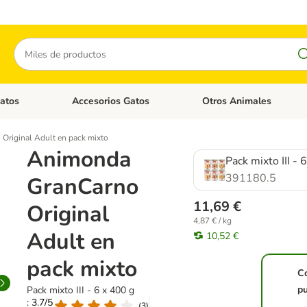
Buscar
atos
Accesorios Gatos
Otros Animales
goria abierto: Accesorios Perros
Menú de categoria abierto: Comida Gatos
Menú de categoria abierto:
Original Adult en pack mixto
Animonda
Pack mixto III - 
391180.5
GranCarno
11,69 €
Original
4,87 € / kg
Adult en
10,52 €
pack mixto
C
pu
Pack mixto III - 6 x 400 g
: 3.7/5
(
3
)