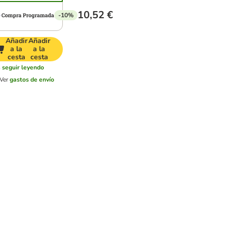
10,52 €
-10%
Añadir
Añadir
a la
a la
cesta
cesta
s
seguir leyendo
Ver
gastos de envío