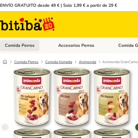
ENVÍO GRATUITO desde 49 € | Solo 1,99 € a partir de 29 €
Comida Perros
Accesorios Perros
Comida G
Menú de categoria abierto: Comida Perros
Menú de cate
Comida Perros
Comida húmeda
Animonda
Animonda GranCarno 