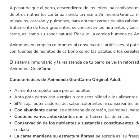
A pesar de que el perro, descendiente de los lobos, ha cambiado 
de otros nutrientes continúa siendo la misma. Animonda GranCarno
músculos, corazón y pulmones, para obtener carnes de alta calidad
tratamiento de los ingredientes, se conservan los nutrientes y las s
carne, así como su sabor natural. Por ello, la comida húmeda de 
Animonda no emplea colorantes ni conservantes artificiales ni pot
con fuentes de hidratos de carbono como las patatas o los cereales
El sistema inmunitario y la resistencia de tu perro se verán reforza
Animonda GranCarno.
Características de Animonda GranCarno Original Adult:
Alimento completo para perros adultos
Apto para perros con alergias o con sensibilidad a los alimentos
SIN:
soja, potenciadores del sabor, colorantes ni conservantes arti
Con abundante carne:
se obtienene de corazón, pulmones, híg
Contiene varios antioxidantes
que fortalecen las defensas
Conservación de los nutrientes y sustancias constituyentes:
de
cuidado
La carne mantiene su estructura fibrosa
se aprecia así su fresc