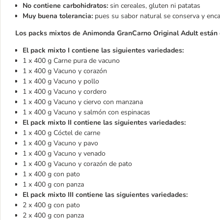
No contiene carbohidratos:
sin cereales, gluten ni patatas
Muy buena tolerancia:
pues su sabor natural se conserva y enca
Los packs mixtos de Animonda GranCarno Original Adult están
El pack mixto I contiene las siguientes variedades:
1 x 400 g Carne pura de vacuno
1 x 400 g Vacuno y corazón
1 x 400 g Vacuno y pollo
1 x 400 g Vacuno y cordero
1 x 400 g Vacuno y ciervo con manzana
1 x 400 g Vacuno y salmón con espinacas
El pack mixto II contiene las siguientes variedades:
1 x 400 g Cóctel de carne
1 x 400 g Vacuno y pavo
1 x 400 g Vacuno y venado
1 x 400 g Vacuno y corazón de pato
1 x 400 g con pato
1 x 400 g con panza
El pack mixto III contiene las siguientes variedades:
2 x 400 g con pato
2 x 400 g con panza