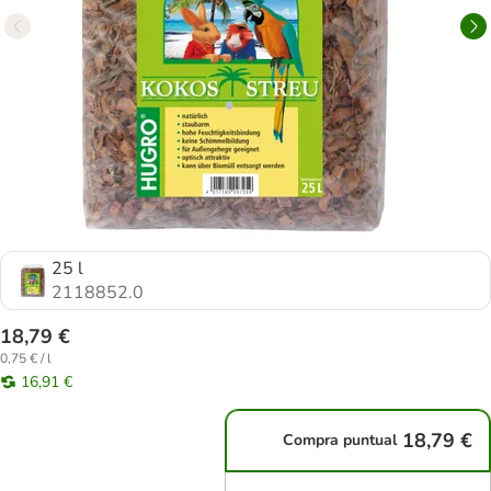
25 l
2118852.0
18,79 €
0,75 € / l
16,91 €
18,79 €
Compra puntual