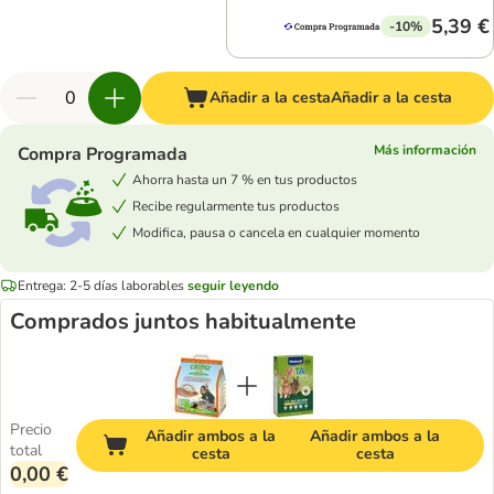
5,39 €
-10%
Añadir a la cesta
Añadir a la cesta
Más información
Compra Programada
Ahorra hasta un 7 % en tus productos
Recibe regularmente tus productos
Modifica, pausa o cancela en cualquier momento
Entrega: 2-5 días laborables
seguir leyendo
Comprados juntos habitualmente
Precio
Añadir ambos a la
Añadir ambos a la
total
cesta
cesta
0,00 €