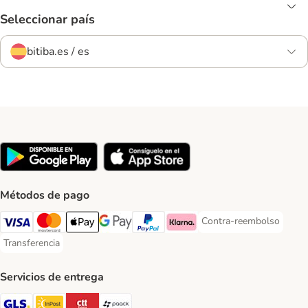
Seleccionar país
bitiba.es / es
Métodos de pago
Contra-reembolso
Contra-reembolso Paym
Visa Payment Method
Mastercard Payment Method
Apple Pay Payment Method
Google Pay Payment Method
PayPal Payment Method
Klarna Payment Method
Transferencia
Transferencia Payment Method
Servicios de entrega
GLS Shipping Method
InPost Shipping Method
CTTExpress Shipping Method
paack Shipping Method