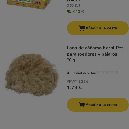
0,65 € / l
6,10 €
Añadir a la cesta
Lana de cáñamo Kerbl Pet
para roedores y pájaros
30 g
Sin valoraciones
PRVP*
2,29 €
1,79 €
Añadir a la cesta