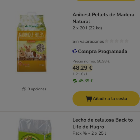
Anibest Pellets de Madera
Natural
2 x 20 l (22 kg)
Sin valoraciones
Precio normal
50,98 €
48,29 €
1,21 € / l
45,39 €
3 opciones
Añadir a la cesta
Lecho de celulosa Back to
Life de Hugro
Pack % - 2 x 25 l