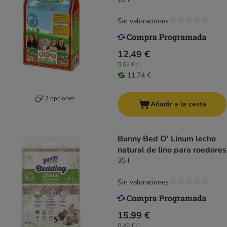
Sin valoraciones
12,49 €
0,62 € / l
11,74 €
2 opciones
Añadir a la cesta
Bunny Bed O' Linum lecho
natural de lino para roedores
35 l
Sin valoraciones
15,99 €
0,46 € / l