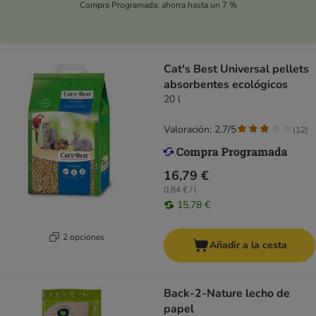
Compra Programada: ahorra hasta un 7 %
Cat's Best Universal pellets
absorbentes ecológicos
20 l
Valoración: 2.7/5
(
12
)
16,79 €
0,84 € / l
15,78 €
2 opciones
Añadir a la cesta
Back-2-Nature lecho de
papel