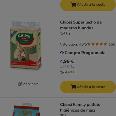
Añadir a la cesta
Chipsi Super lecho de
maderas blandas
3,4 kg
Valoración: 4.6/5
(
206
)
4,99 €
1,47 € / kg
4,69 €
2 opciones
Añadir a la cesta
Chipsi Family pellets
higiénicos de maíz
20 l