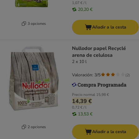
1,07 € / l
20,20 €
3 opciones
Añadir a la cesta
Nullodor papel Recyclé
arena de celulosa
2 x 10 l
Valoración: 3/5
(
2
)
Precio normal
15,98 €
14,39 €
0,72 € / l
13,53 €
2 opciones
Añadir a la cesta