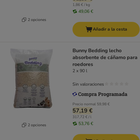
1,86 € / kg
49,06 €
2 opciones
Añadir a la cesta
Bunny Bedding lecho
absorbente de cáñamo para
roedores
2 x 90 l
Sin valoraciones
Precio normal
59,98 €
57,19 €
317,72 € / l
53,76 €
2 opciones