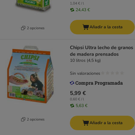
1,04 € / l
24,43 €
Añadir a la cesta
2 opciones
Chipsi Ultra lecho de granos
de madera prensados
10 litros (4,5 kg)
Sin valoraciones
5,99 €
0,60 € / l
5,63 €
2 opciones
Añadir a la cesta