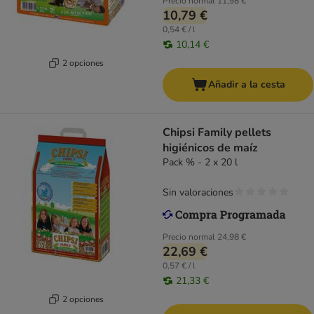
Precio normal
11,98 €
10,79 €
0,54 € / l
10,14 €
2 opciones
Añadir a la cesta
Chipsi Family pellets
higiénicos de maíz
Pack % - 2 x 20 l
Sin valoraciones
Precio normal
24,98 €
22,69 €
0,57 € / l
21,33 €
2 opciones