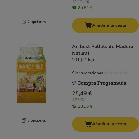
1,96 € / kg
25,84 €
2 opciones
Añadir a la cesta
Anibest Pellets de Madera
Natural
20 l (11 kg)
Sin valoraciones
25,49 €
1,27 € / l
23,96 €
3 opciones
Añadir a la cesta