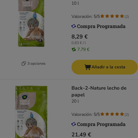
10 l
Valoración: 5/5
(
2
)
8,29 €
0,83 € / l
7,79 €
3 opciones
Añadir a la cesta
Back-2-Nature lecho de
papel
20 l
Valoración: 5/5
(
2
)
21,49 €