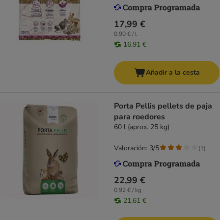
17,99 €
0,90 € / l
16,91 €
Añadir a la cesta
Porta Pellis pellets de paja
para roedores
60 l (aprox. 25 kg)
Valoración: 3/5
(
1
)
22,99 €
0,92 € / kg
21,61 €