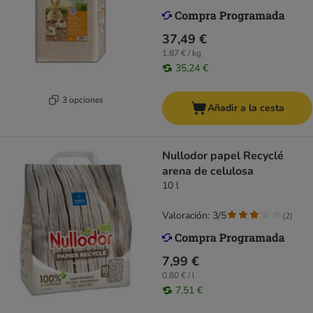
37,49 €
1,87 € / kg
35,24 €
3 opciones
Añadir a la cesta
Nullodor papel Recyclé
arena de celulosa
10 l
Valoración: 3/5
(
2
)
7,99 €
0,80 € / l
7,51 €