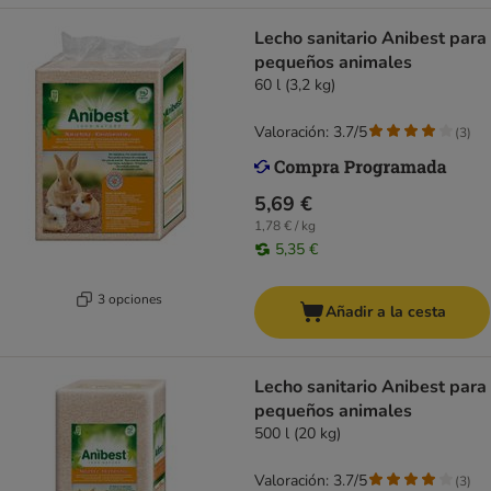
Lecho sanitario Anibest para
pequeños animales
60 l (3,2 kg)
Valoración: 3.7/5
(
3
)
5,69 €
1,78 € / kg
5,35 €
3 opciones
Añadir a la cesta
Lecho sanitario Anibest para
pequeños animales
500 l (20 kg)
Valoración: 3.7/5
(
3
)