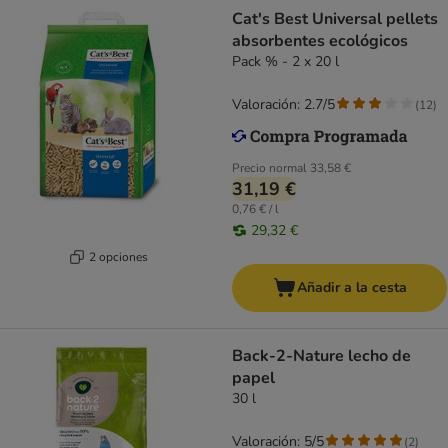
Cat's Best Universal pellets
absorbentes ecológicos
Pack % - 2 x 20 l
Valoración: 2.7/5
(
12
)
Precio normal
33,58 €
31,19 €
0,76 € / l
29,32 €
2 opciones
Añadir a la cesta
Back-2-Nature lecho de
papel
30 l
Valoración: 5/5
(
2
)