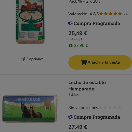
Pack % - 2 x 30 l
Valoración: 4.6/5
(
24
)
25,49 €
0,42 € / l
23,96 €
3 opciones
Añadir a la cesta
Lecho de establo
Hemparade
14 kg
Sin valoraciones
27,49 €