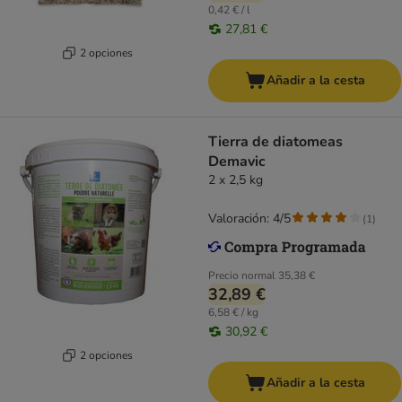
0,42 € / l
27,81 €
2 opciones
Añadir a la cesta
Tierra de diatomeas
Demavic
2 x 2,5 kg
Valoración: 4/5
(
1
)
Precio normal
35,38 €
32,89 €
6,58 € / kg
30,92 €
2 opciones
Añadir a la cesta