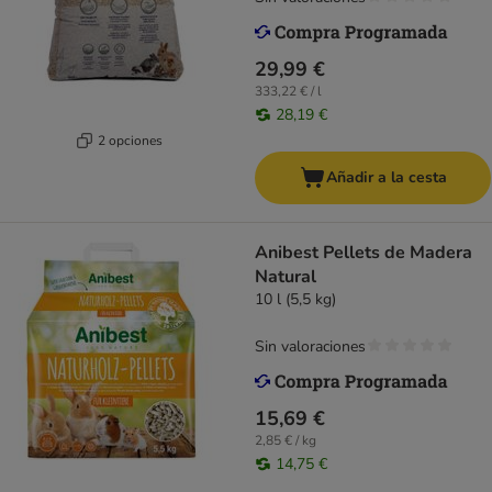
29,99 €
333,22 € / l
28,19 €
2 opciones
Añadir a la cesta
Anibest Pellets de Madera
Natural
10 l (5,5 kg)
Sin valoraciones
15,69 €
2,85 € / kg
14,75 €