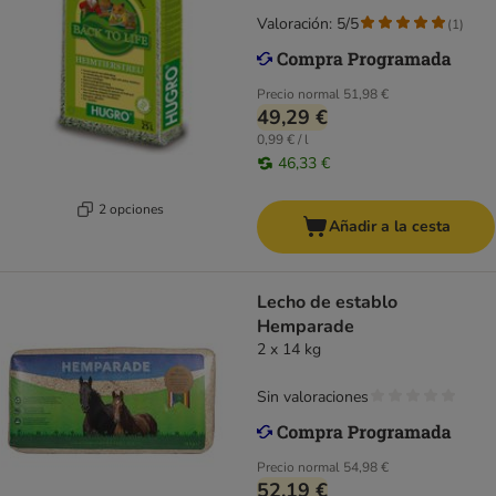
Valoración: 5/5
(
1
)
Precio normal
51,98 €
49,29 €
0,99 € / l
46,33 €
2 opciones
Añadir a la cesta
Lecho de establo
Hemparade
2 x 14 kg
Sin valoraciones
Precio normal
54,98 €
52,19 €