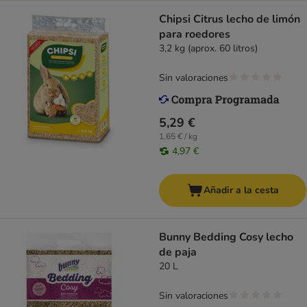
Chipsi Citrus lecho de limón
para roedores
3,2 kg (aprox. 60 litros)
Sin valoraciones
5,29 €
1,65 € / kg
4,97 €
Añadir a la cesta
Bunny Bedding Cosy lecho
de paja
20 L
Sin valoraciones