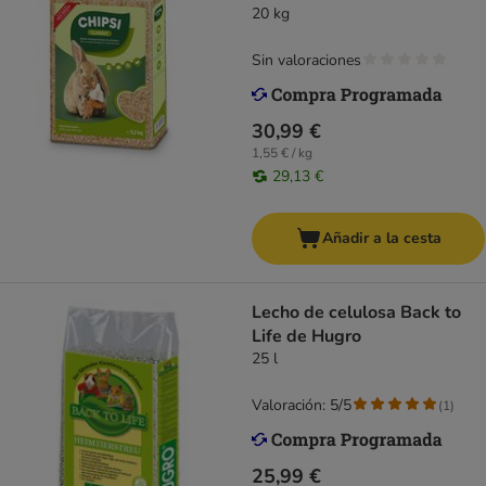
20 kg
Sin valoraciones
30,99 €
1,55 € / kg
29,13 €
Añadir a la cesta
Lecho de celulosa Back to
Life de Hugro
25 l
Valoración: 5/5
(
1
)
25,99 €