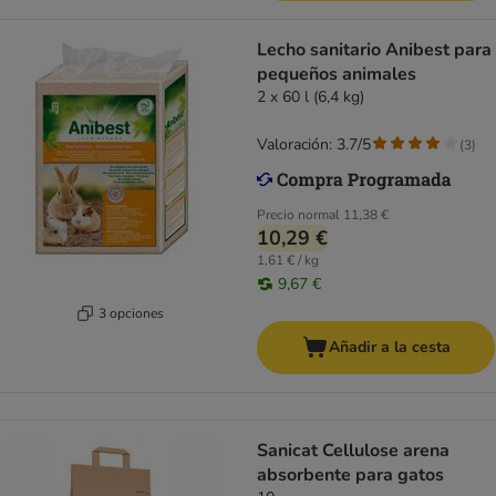
Lecho sanitario Anibest para
pequeños animales
2 x 60 l (6,4 kg)
Valoración: 3.7/5
(
3
)
Precio normal
11,38 €
10,29 €
1,61 € / kg
9,67 €
3 opciones
Añadir a la cesta
Sanicat Cellulose arena
absorbente para gatos