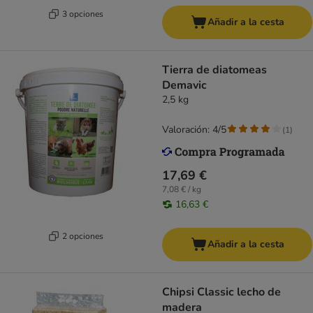
3 opciones
Añadir a la cesta
Tierra de diatomeas
Demavic
2,5 kg
Valoración: 4/5
(
1
)
17,69 €
7,08 € / kg
16,63 €
2 opciones
Añadir a la cesta
Chipsi Classic lecho de
madera