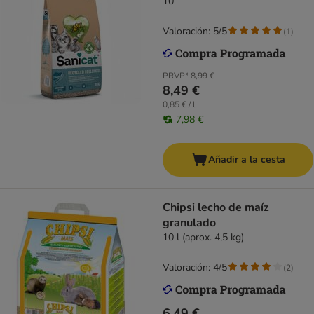
10
Valoración: 5/5
(
1
)
PRVP*
8,99 €
8,49 €
0,85 € / l
7,98 €
Añadir a la cesta
Chipsi lecho de maíz
granulado
10 l (aprox. 4,5 kg)
Valoración: 4/5
(
2
)
6,49 €