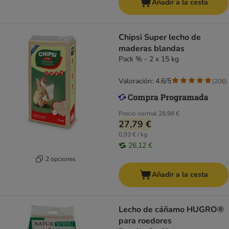
Añadir a la cesta
Chipsi Super lecho de
maderas blandas
Pack % - 2 x 15 kg
Valoración: 4.6/5
(
206
)
Precio normal
28,98 €
27,79 €
0,93 € / kg
26,12 €
2 opciones
Añadir a la cesta
Lecho de cáñamo HUGRO®
para roedores