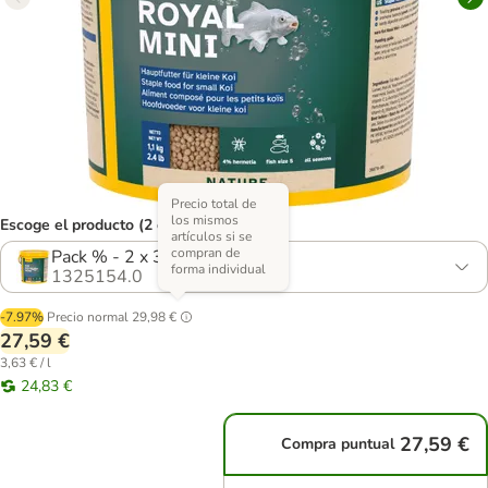
Precio total de
los mismos
Escoge el producto (2 opciones)
artículos si se
compran de
Pack % - 2 x 3800 ml
forma individual
1325154.0
-7.97%
Precio normal
29,98 €
27,59 €
3,63 € / l
24,83 €
27,59 €
Compra puntual