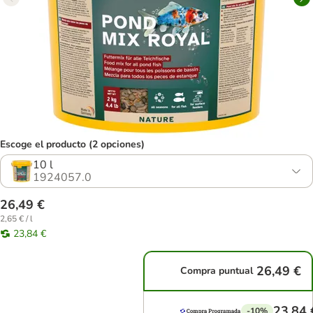
Escoge el producto (2 opciones)
10 l
1924057.0
26,49 €
2,65 € / l
23,84 €
26,49 €
Compra puntual
23,84 
-10%