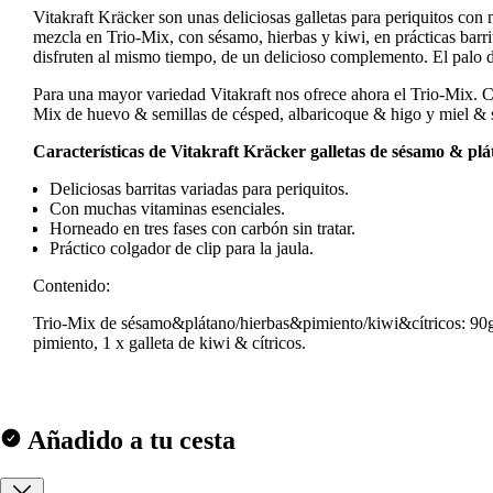
Vitakraft Kräcker son unas deliciosas galletas para periquitos co
mezcla en Trio-Mix, con sésamo, hierbas y kiwi, en prácticas barrit
disfruten al mismo tiempo, de un delicioso complemento. El palo du
Para una mayor variedad Vitakraft nos ofrece ahora el Trio-Mix. C
Mix de huevo & semillas de césped, albaricoque & higo y miel &
Características de Vitakraft Kräcker galletas de sésamo & plá
Deliciosas barritas variadas para periquitos.
Con muchas vitaminas esenciales.
Horneado en tres fases con carbón sin tratar.
Práctico colgador de clip para la jaula.
Contenido:
Trio-Mix de sésamo&plátano/hierbas&pimiento/kiwi&cítricos: 90g, 
pimiento, 1 x galleta de kiwi & cítricos.
Añadido a tu cesta