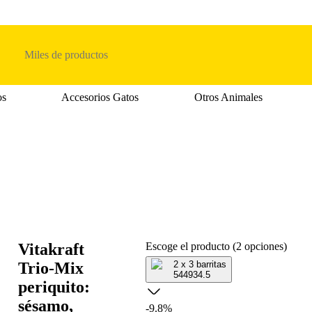
Buscar
os
Accesorios Gatos
Otros Animales
oria abierto: Accesorios Perros
Menú de categoria abierto: Comida Gatos
Menú de categoria abierto: 
Vitakraft
Escoge el producto (2 opciones)
Trio-Mix
2 x 3 barritas
544934.5
periquito:
sésamo,
-9.8%