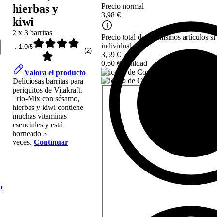
Precio normal
hierbas y
3,98 €
kiwi
2 x 3 barritas
Precio total de los mismos artículos s
individual
: 1.0/5
(
2
)
3,59 €
0,60 € / unidad
Valora el producto
3,23
Deliciosas barritas para
periquitos de Vitakraft.
Trio-Mix con sésamo,
hierbas y kiwi contiene
muchas vitaminas
esenciales y está
horneado 3
veces.
Continuar
n