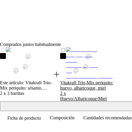
Comprados juntos habitualmente
Vitakraft Trio-Mix periquito: sésamo, hierbas y kiwi
Vitakraft Trio-Mix periquito: huevo
Este artículo
:
Vitakraft Trio-
Vitakraft Trio-Mix periquito:
Mix periquito: sésamo,
huevo, albaricoque, miel
hierbas y kiwi
2 x 3 barritas
2 x
Huevo/Albaricoque/Miel
Composición
Cantidades recomendadas
Ficha de producto