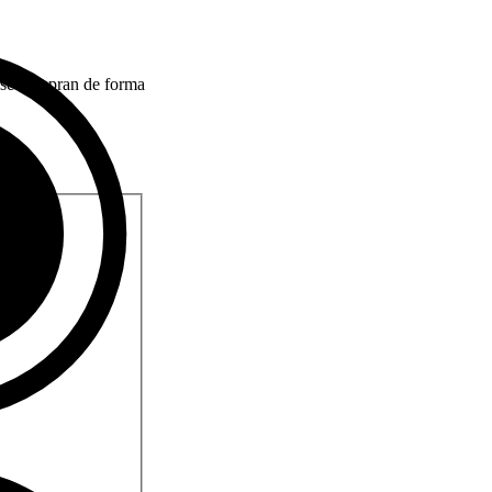
i se compran de forma
 €