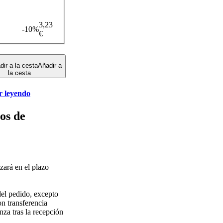
3,23
-10%
€
dir a la cesta
Añadir a
la cesta
r leyendo
os de
zará en el plazo
del pedido, excepto
on transferencia
nza tras la recepción