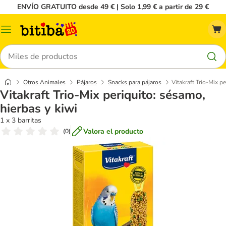
ENVÍO GRATUITO desde 49 € | Solo 1,99 € a partir de 29 €
Menú
Buscar
Otros Animales
Pájaros
Snacks para pájaros
Vitakraft Trio-Mix p
Vitakraft Trio-Mix periquito: sésamo,
hierbas y kiwi
1 x 3 barritas
Valora el producto
(
0
)