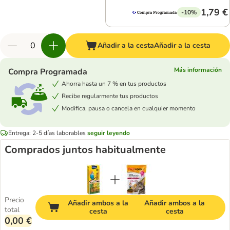
1,79 €
-10%
Añadir a la cesta
Añadir a la cesta
Más información
Compra Programada
Ahorra hasta un 7 % en tus productos
Recibe regularmente tus productos
Modifica, pausa o cancela en cualquier momento
Entrega: 2-5 días laborables
seguir leyendo
Comprados juntos habitualmente
Precio
Añadir ambos a la
Añadir ambos a la
total
cesta
cesta
0,00 €