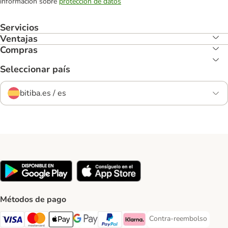
información sobre
protección de datos
Servicios
Ventajas
Compras
Seleccionar país
bitiba.es / es
Métodos de pago
Contra-reembolso
Contra-reembolso Paym
Visa Payment Method
Mastercard Payment Method
Apple Pay Payment Method
Google Pay Payment Method
PayPal Payment Method
Klarna Payment Method