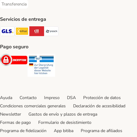
Transferencia
Transferencia Payment Method
Servicios de entrega
GLS Shipping Method
InPost Shipping Method
CTTExpress Shipping Method
paack Shipping Method
Pago seguro
Security
Security
Ayuda
Contacto
Impreso
DSA
Protección de datos
Condiciones comerciales generales
Declaración de accesibilidad
Newsletter
Gastos de envío y plazos de entrega
Formas de pago
Formulario de desistimiento
Programa de fidelización
App bitiba
Programa de afiliados