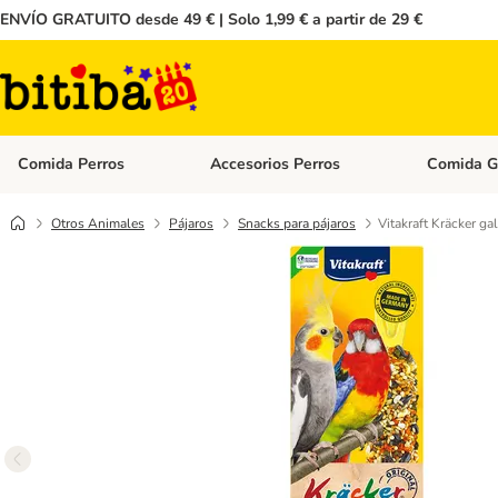
ENVÍO GRATUITO desde 49 € | Solo 1,99 € a partir de 29 €
Comida Perros
Accesorios Perros
Comida G
Menú de categoria abierto: Comida Perros
Menú de cate
Otros Animales
Pájaros
Snacks para pájaros
Vitakraft Kräcker gal