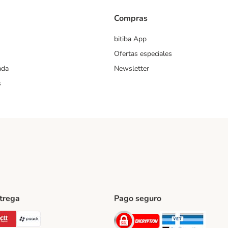
Compras
bitiba App
Ofertas especiales
ada
Newsletter
s
ntrega
Pago seguro
ping Method
Post Shipping Method
CTTExpress Shipping Method
paack Shipping Method
Security
Securit