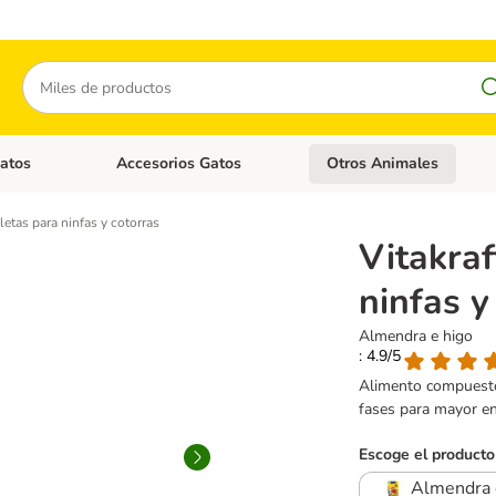
Buscar
atos
Accesorios Gatos
Otros Animales
goria abierto: Accesorios Perros
Menú de categoria abierto: Comida Gatos
Menú de categoria abierto:
letas para ninfas y cotorras
Vitakraf
ninfas y
Almendra e higo
: 4.9/5
Alimento compuesto 
fases para mayor en
Escoge el producto
Almendra 