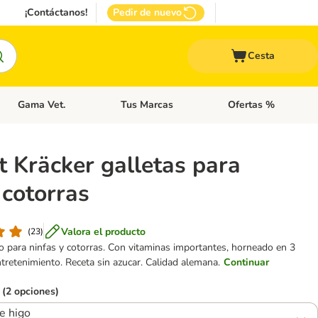
¡Contáctanos!
Pedir de nuevo
Cesta
Gama Vet.
Tus Marcas
Ofertas %
 Accesorios Gatos
Menú de categoria abierto: Otros Animales
Menú de categoria abierto: Gama Vet.
Menú de categoria abie
t Kräcker galletas para
 cotorras
Valora el producto
(
23
)
para ninfas y cotorras. Con vitaminas importantes, horneado en 3
tretenimiento. Receta sin azucar. Calidad alemana.
Continuar
 (2 opciones)
e higo