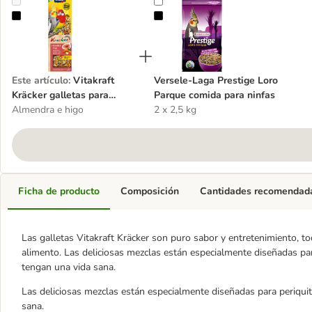
Vitakraft Kräcker galletas para ninfas y cotorras
Versele-Laga Prestige Loro Parqu
Este artículo
:
Vitakraft
Versele-Laga Prestige Loro
Kräcker galletas para
Parque comida para ninfas
ninfas y cotorras
Almendra e higo
2 x 2,5 kg
Ficha de producto
Composición
Cantidades recomendad
Las galletas Vitakraft Kräcker son puro sabor y entretenimiento, t
alimento. Las deliciosas mezclas están especialmente diseñadas par
tengan una vida sana.
Las deliciosas mezclas están especialmente diseñadas para periquit
sana.