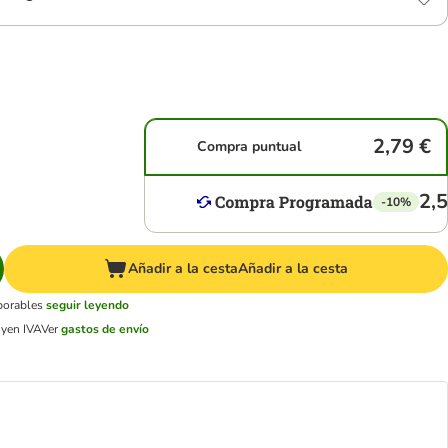
2,79 €
Compra puntual
2,5
-10%
Añadir a la cesta
Añadir a la cesta
aborables
seguir leyendo
uyen IVA
Ver
gastos de envío