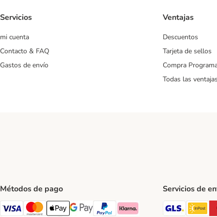
Servicios
Ventajas
mi cuenta
Descuentos
Contacto & FAQ
Tarjeta de sellos
Gastos de envío
Compra Program
Todas las ventaja
Métodos de pago
Servicios de e
GLS Ship
In
Visa Payment Method
Mastercard Payment Method
Apple Pay Payment Method
Google Pay Payment Method
PayPal Payment Method
Klarna Payment Method