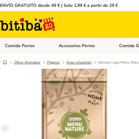
ENVÍO GRATUITO desde 49 € | Solo 1,99 € a partir de 29 €
Comida Perros
Accesorios Perros
Comida G
Menú de categoria abierto: Comida Perros
Menú de cate
Otros Animales
Pájaros
Aves silvestres
Versele-Laga Menu Natur