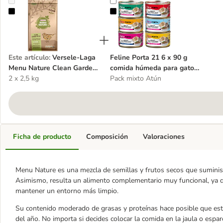
Versele-Laga Menu Nature Clean Garden para aves silvestres
Feline Porta 21 6 x 90 g comida 
Este artículo
:
Versele-Laga
Feline Porta 21 6 x 90 g
Menu Nature Clean Garden
comida húmeda para gatos
para aves silvestres
2 x 2,5 kg
- Pack de prueba
Pack mixto Atún
Ficha de producto
Composición
Valoraciones
Menu Nature es una mezcla de semillas y frutos secos que suministr
Asimismo, resulta un alimento complementario muy funcional, ya que
mantener un entorno más limpio.
Su contenido moderado de grasas y proteínas hace posible que est
del año. No importa si decides colocar la comida en la jaula o esparc