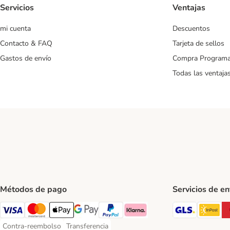
Servicios
Ventajas
mi cuenta
Descuentos
Contacto & FAQ
Tarjeta de sellos
Gastos de envío
Compra Program
Todas las ventaja
Métodos de pago
Servicios de e
GLS Ship
In
Visa Payment Method
Mastercard Payment Method
Apple Pay Payment Method
Google Pay Payment Method
PayPal Payment Method
Klarna Payment Method
Contra-reembolso
Transferencia