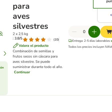
pun
para
aves
silvestres
2 x 2,5 kg
: 3.8/5
(
10
)
Entrega: 2-5 días laborables
Valora el producto
Todos los precios incluyen IVA
V
Combinación de semillas y
frutos secos sin cáscara para
aves silvestre. Se puede
suministrar durante todo el año.
ión
Continuar