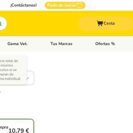
¡Contáctanos!
Pedir de nuevo
Cesta
Gama Vet.
Tus Marcas
Ofertas %
 Accesorios Gatos
Menú de categoria abierto: Otros Animales
Menú de categoria abierto: Gama Vet.
Menú de categoria abie
cio total de
s mismos
ones)
ículos si se
mpran de
ma individual
mpra
10,79 €