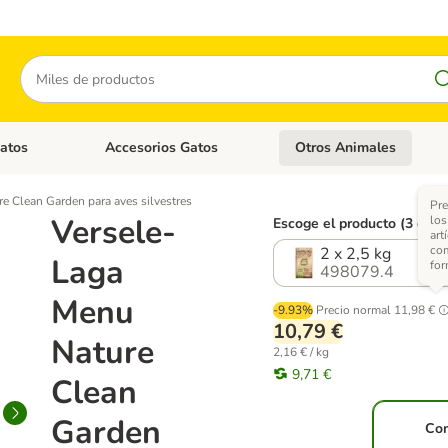
Buscar
atos
Accesorios Gatos
Otros Animales
goria abierto: Accesorios Perros
Menú de categoria abierto: Comida Gatos
Menú de categoria abierto:
e Clean Garden para aves silvestres
Pre
Versele-
lo
Escoge el producto (3 opci
art
co
2 x 2,5 kg
Laga
for
498079.4
Menu
-9.93%
Precio normal
11,98 €
10,79 €
Nature
2,16 € / kg
9,71 €
Clean
Garden
Co