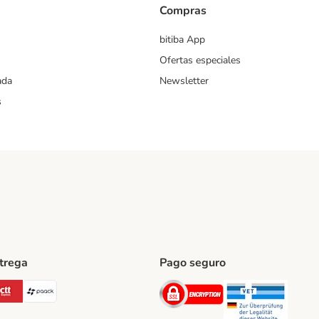
Compras
bitiba App
Ofertas especiales
ada
Newsletter
s
ntrega
Pago seguro
ping Method
Post Shipping Method
CTTExpress Shipping Method
paack Shipping Method
Security
Securit