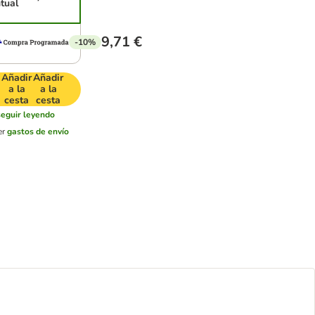
tual
9,71 €
-10%
Añadir
Añadir
a la
a la
cesta
cesta
seguir leyendo
er
gastos de envío