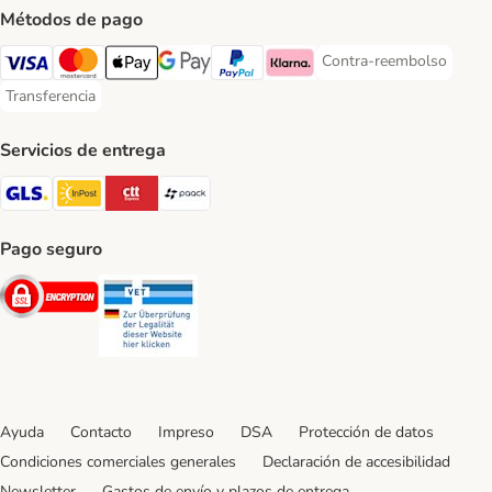
Métodos de pago
Contra-reembolso
Contra-reembolso Paym
Visa Payment Method
Mastercard Payment Method
Apple Pay Payment Method
Google Pay Payment Method
PayPal Payment Method
Klarna Payment Method
Transferencia
Transferencia Payment Method
Servicios de entrega
GLS Shipping Method
InPost Shipping Method
CTTExpress Shipping Method
paack Shipping Method
Pago seguro
Security
Security
Ayuda
Contacto
Impreso
DSA
Protección de datos
Condiciones comerciales generales
Declaración de accesibilidad
Newsletter
Gastos de envío y plazos de entrega