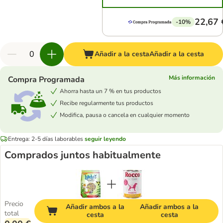
22,67 
-10%
Añadir a la cesta
Añadir a la cesta
Más información
Compra Programada
Ahorra hasta un 7 % en tus productos
Recibe regularmente tus productos
Modifica, pausa o cancela en cualquier momento
Entrega: 2-5 días laborables
seguir leyendo
Comprados juntos habitualmente
Precio
Añadir ambos a la
Añadir ambos a la
total
cesta
cesta