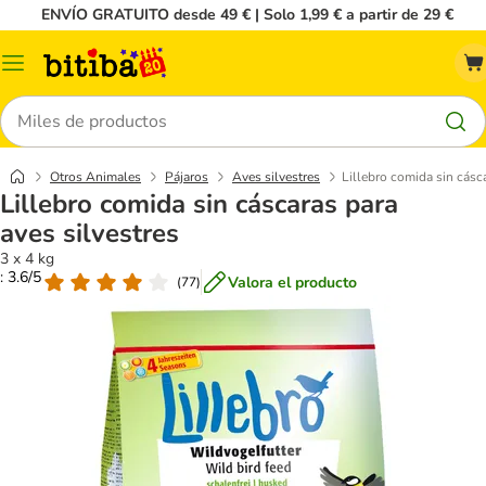
ENVÍO GRATUITO desde 49 € | Solo 1,99 € a partir de 29 €
Menú
Buscar
Otros Animales
Pájaros
Aves silvestres
Lillebro comida sin cásca
Lillebro comida sin cáscaras para
aves silvestres
3 x 4 kg
: 3.6/5
Valora el producto
(
77
)