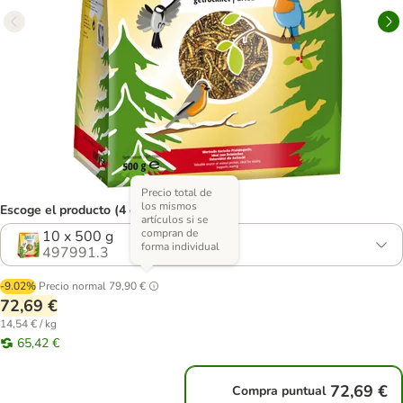
Precio total de
los mismos
Escoge el producto (4 opciones)
artículos si se
compran de
10 x 500 g
forma individual
497991.3
-9.02%
Precio normal
79,90 €
72,69 €
14,54 € / kg
65,42 €
72,69 €
Compra puntual