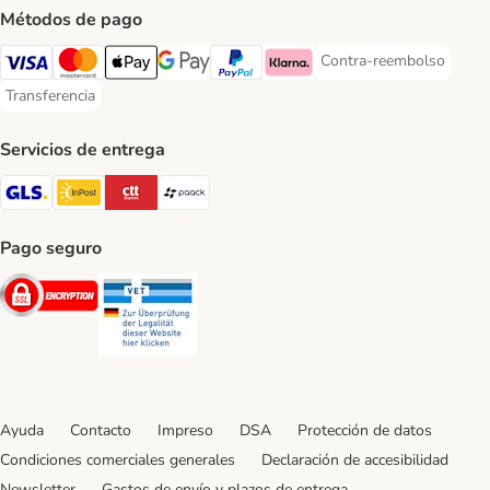
Métodos de pago
Contra-reembolso
Contra-reembolso Paym
Visa Payment Method
Mastercard Payment Method
Apple Pay Payment Method
Google Pay Payment Method
PayPal Payment Method
Klarna Payment Method
Transferencia
Transferencia Payment Method
Servicios de entrega
GLS Shipping Method
InPost Shipping Method
CTTExpress Shipping Method
paack Shipping Method
Pago seguro
Security
Security
Ayuda
Contacto
Impreso
DSA
Protección de datos
Condiciones comerciales generales
Declaración de accesibilidad
Newsletter
Gastos de envío y plazos de entrega