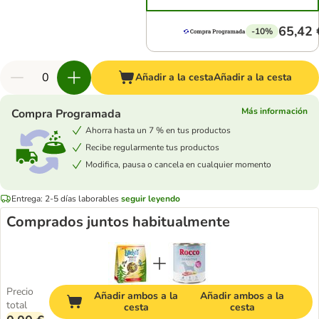
65,42 
-10%
Añadir a la cesta
Añadir a la cesta
Más información
Compra Programada
Ahorra hasta un 7 % en tus productos
Recibe regularmente tus productos
Modifica, pausa o cancela en cualquier momento
Entrega: 2-5 días laborables
seguir leyendo
Comprados juntos habitualmente
Precio
Añadir ambos a la
Añadir ambos a la
total
cesta
cesta