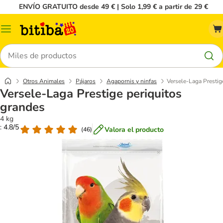
ENVÍO GRATUITO desde 49 € | Solo 1,99 € a partir de 29 €
Menú
Buscar
Otros Animales
Pájaros
Agapornis y ninfas
Versele-Laga Prestig
Versele-Laga Prestige periquitos
grandes
4 kg
: 4.8/5
Valora el producto
(
46
)