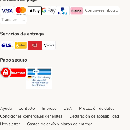
Contra-reembolso
Contra-reembolso Paym
Visa Payment Method
Mastercard Payment Method
Apple Pay Payment Method
Google Pay Payment Method
PayPal Payment Method
Klarna Payment Method
Transferencia
Transferencia Payment Method
Servicios de entrega
GLS Shipping Method
InPost Shipping Method
CTTExpress Shipping Method
paack Shipping Method
Pago seguro
Security
Security
Ayuda
Contacto
Impreso
DSA
Protección de datos
Condiciones comerciales generales
Declaración de accesibilidad
Newsletter
Gastos de envío y plazos de entrega