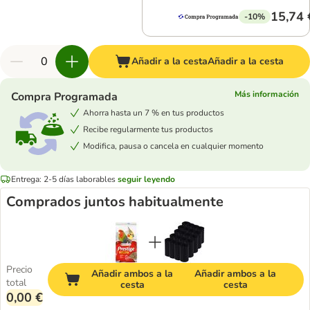
15,74 
-10%
Añadir a la cesta
Añadir a la cesta
Más información
Compra Programada
Ahorra hasta un 7 % en tus productos
Recibe regularmente tus productos
Modifica, pausa o cancela en cualquier momento
Entrega: 2-5 días laborables
seguir leyendo
Comprados juntos habitualmente
Precio
Añadir ambos a la
Añadir ambos a la
total
cesta
cesta
0,00 €