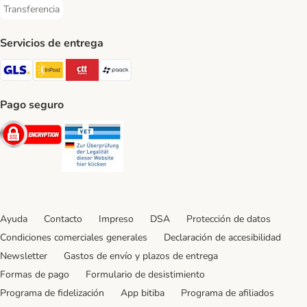
Transferencia
Transferencia Payment Method
Servicios de entrega
GLS Shipping Method
InPost Shipping Method
CTTExpress Shipping Method
paack Shipping Method
Pago seguro
Security
Security
Ayuda
Contacto
Impreso
DSA
Protección de datos
Condiciones comerciales generales
Declaración de accesibilidad
Newsletter
Gastos de envío y plazos de entrega
Formas de pago
Formulario de desistimiento
Programa de fidelización
App bitiba
Programa de afiliados