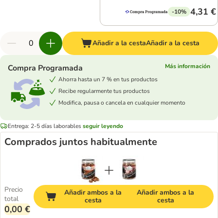
4,31 €
-10%
Añadir a la cesta
Añadir a la cesta
Más información
Compra Programada
Ahorra hasta un 7 % en tus productos
Recibe regularmente tus productos
Modifica, pausa o cancela en cualquier momento
Entrega: 2-5 días laborables
seguir leyendo
Comprados juntos habitualmente
Precio
Añadir ambos a la
Añadir ambos a la
total
cesta
cesta
0,00 €