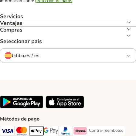
información sobre
protección de datos
Servicios
Ventajas
Compras
Seleccionar país
bitiba.es / es
Métodos de pago
Contra-reembolso
Contra-reembolso Paym
Visa Payment Method
Mastercard Payment Method
Apple Pay Payment Method
Google Pay Payment Method
PayPal Payment Method
Klarna Payment Method