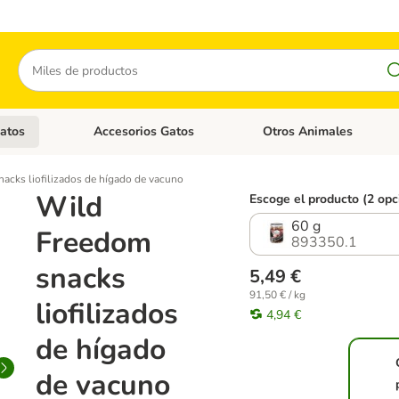
Buscar
atos
Accesorios Gatos
Otros Animales
goria abierto: Accesorios Perros
Menú de categoria abierto: Comida Gatos
Menú de categoria abierto:
acks liofilizados de hígado de vacuno
Wild
Escoge el producto (2 opc
60 g
Freedom
893350.1
snacks
5,49 €
91,50 € / kg
liofilizados
4,94 €
de hígado
de vacuno