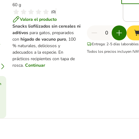
60 g
(
0
)
Valora el producto
Snacks liofilizados sin cereales ni
aditivos
para gatos, preparados
con
hígado de vacuno puro
, 100
Entrega: 2-5 días laborables
% naturales, deliciosos y
Todos los precios incluyen IVA
adecuados a la especie. En
prácticos recipientes con tapa de
rosca.
Continuar
n