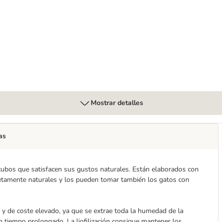
 de pulmón de cordero
Mostrar detalles
as
cubos que satisfacen sus gustos naturales. Están elaborados con
tamente naturales y los pueden tomar también los gatos con
 y de coste elevado, ya que se extrae toda la humedad de la
 tiempo prolongado. La liofilización consigue mantener los