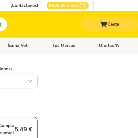
¡Contáctanos!
Pedir de nuevo
Cesta
Gama Vet.
Tus Marcas
Ofertas %
 Accesorios Gatos
Menú de categoria abierto: Otros Animales
Menú de categoria abierto: Gama Vet.
Menú de categoria abie
iones)
Compra
5,49 €
puntual