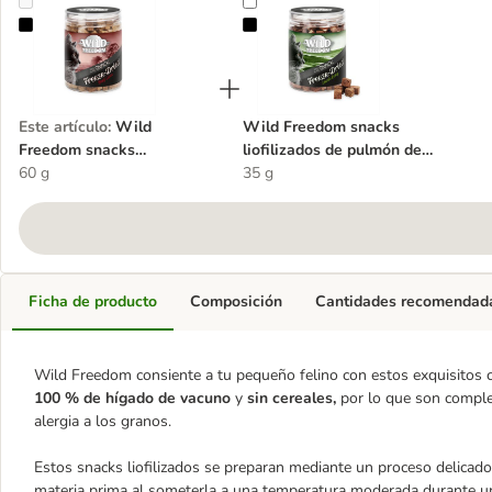
Wild Freedom snacks liofilizados de hígado de vacuno
Wild Freedom snacks liofilizados
Este artículo
:
Wild
Wild Freedom snacks
Freedom snacks
liofilizados de pulmón de
liofilizados de hígado de
60 g
cordero
35 g
vacuno
Ficha de producto
Composición
Cantidades recomendad
Wild Freedom consiente a tu pequeño felino con estos exquisitos 
100 % de hígado de vacuno
y
sin cereales,
por lo que son comple
alergia a los granos.
Estos snacks liofilizados se preparan mediante un proceso delicado
materia prima al someterla a una temperatura moderada durante un