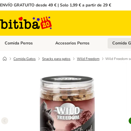
ENVÍO GRATUITO desde 49 € | Solo 1,99 € a partir de 29 €
Comida Perros
Accesorios Perros
Comida G
Menú de categoria abierto: Comida Perros
Menú de cate
Comida Gatos
Snacks para gatos
Wild Freedom
Wild Freedom sn