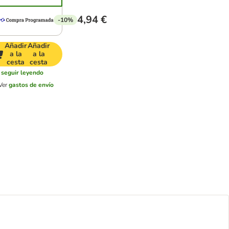
4,94 €
-10%
Añadir
Añadir
a la
a la
cesta
cesta
seguir leyendo
Ver
gastos de envío