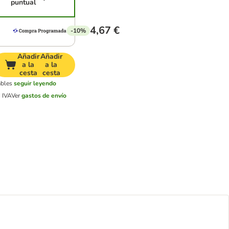
puntual
4,67 €
-10%
Añadir
Añadir
a la
a la
cesta
cesta
ables
seguir leyendo
 IVA
Ver
gastos de envío