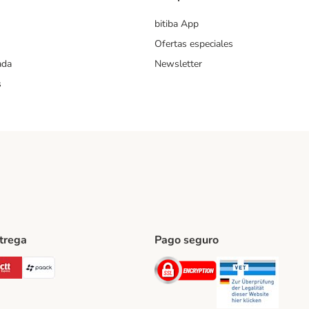
bitiba App
Ofertas especiales
ada
Newsletter
s
ntrega
Pago seguro
ping Method
Post Shipping Method
CTTExpress Shipping Method
paack Shipping Method
Security
Securit