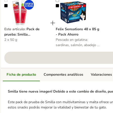
Pack de prueba: Smilla multivitaminas y malta para gatos
Felix Sensations 48 x 85 g - Pack
Este artículo
:
Pack de
Felix Sensations 48 x 85 g
prueba: Smilla
- Pack Ahorro
multivitaminas y malta
2 x 50 g
Pescado en gelatina:
para gatos
sardinas, salmón, abadejo y
trucha
Ficha de producto
Componentes analíticos
Valoraciones
Smilla
tiene nueva imagen! Debido a este cambio de diseño, pued
Este pack de prueba de Smilla con multivitaminas y malta ofrece u
estos snacks podrás mejorar la vitalidad y bienestar de tu gato.