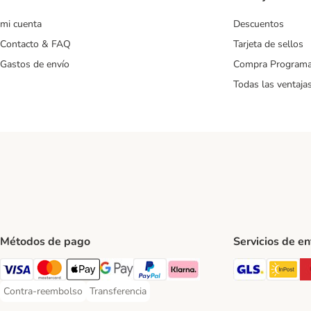
mi cuenta
Descuentos
Contacto & FAQ
Tarjeta de sellos
Gastos de envío
Compra Program
Todas las ventaja
Métodos de pago
Servicios de e
GLS Ship
In
Visa Payment Method
Mastercard Payment Method
Apple Pay Payment Method
Google Pay Payment Method
PayPal Payment Method
Klarna Payment Method
Contra-reembolso
Transferencia
Contra-reembolso Payment Method
Transferencia Payment Method