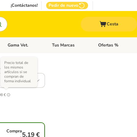
¡Contáctanos!
Pedir de nuevo
Cesta
Gama Vet.
Tus Marcas
Ofertas %
 Accesorios Gatos
Menú de categoria abierto: Otros Animales
Menú de categoria abierto: Gama Vet.
Menú de categoria abie
Precio total de
los mismos
 opciones)
artículos si se
compran de
forma individual
98 €
Compra
5,19 €