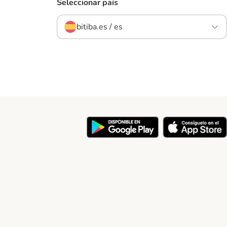
Seleccionar país
bitiba.es / es
y