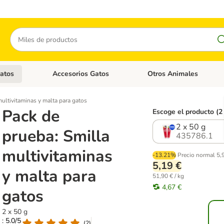
Buscar
atos
Accesorios Gatos
Otros Animales
goria abierto: Accesorios Perros
Menú de categoria abierto: Comida Gatos
Menú de categoria abierto:
ultivitaminas y malta para gatos
Pack de
Escoge el producto (2
2 x 50 g
prueba: Smilla
435786.1
multivitaminas
-13.21%
Precio normal
5,
5,19 €
y malta para
51,90 € / kg
4,67 €
gatos
2 x 50 g
: 5.0/5
(
2
)