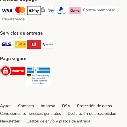
Contra-reembolso
Contra-reembolso Paym
Visa Payment Method
Mastercard Payment Method
Apple Pay Payment Method
Google Pay Payment Method
PayPal Payment Method
Klarna Payment Method
Transferencia
Transferencia Payment Method
Servicios de entrega
GLS Shipping Method
InPost Shipping Method
CTTExpress Shipping Method
paack Shipping Method
Pago seguro
Security
Security
Ayuda
Contacto
Impreso
DSA
Protección de datos
Condiciones comerciales generales
Declaración de accesibilidad
Newsletter
Gastos de envío y plazos de entrega