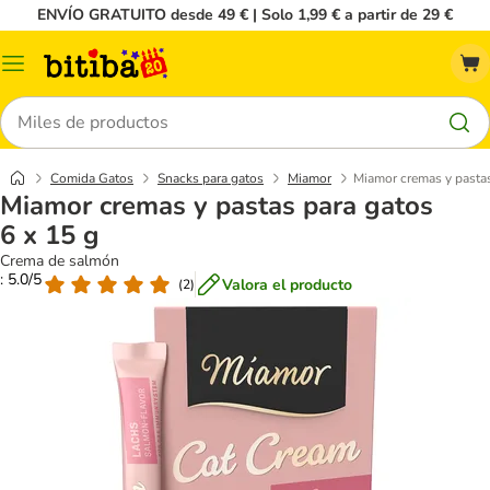
ENVÍO GRATUITO desde 49 € | Solo 1,99 € a partir de 29 €
Menú
Buscar
Comida Gatos
Snacks para gatos
Miamor
Miamor cremas y pastas
Miamor cremas y pastas para gatos
6 x 15 g
Crema de salmón
: 5.0/5
Valora el producto
(
2
)