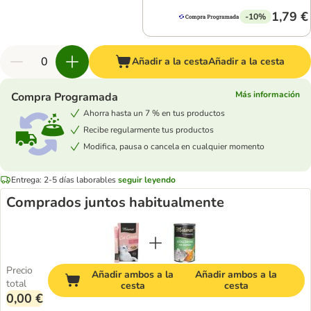
1,79 €
-10%
Añadir a la cesta
Añadir a la cesta
Más información
Compra Programada
Ahorra hasta un 7 % en tus productos
Recibe regularmente tus productos
Modifica, pausa o cancela en cualquier momento
Entrega: 2-5 días laborables
seguir leyendo
Comprados juntos habitualmente
Precio
Añadir ambos a la
Añadir ambos a la
total
cesta
cesta
0,00 €