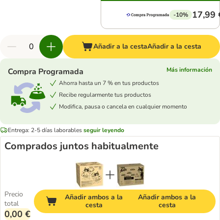
17,99 
-10%
Añadir a la cesta
Añadir a la cesta
Más información
Compra Programada
Ahorra hasta un 7 % en tus productos
Recibe regularmente tus productos
Modifica, pausa o cancela en cualquier momento
Entrega: 2-5 días laborables
seguir leyendo
Comprados juntos habitualmente
Precio
Añadir ambos a la
Añadir ambos a la
total
cesta
cesta
0,00 €