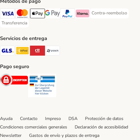
Métodos de pago
Contra-reembolso
Contra-reembolso Paym
Visa Payment Method
Mastercard Payment Method
Apple Pay Payment Method
Google Pay Payment Method
PayPal Payment Method
Klarna Payment Method
Transferencia
Transferencia Payment Method
Servicios de entrega
GLS Shipping Method
InPost Shipping Method
CTTExpress Shipping Method
paack Shipping Method
Pago seguro
Security
Security
Ayuda
Contacto
Impreso
DSA
Protección de datos
Condiciones comerciales generales
Declaración de accesibilidad
Newsletter
Gastos de envío y plazos de entrega